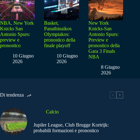
NBA, New York
Basket,
New York
Knicks San
Panathinaikos
Knicks-San
Antonio Spurs:
Olympiakos:
Antonio Spurs:
preview e
pronostico della
Preview e
pronostico
finale playoff
pronostico della
Gara 3 Finals
10 Giugno
10 Giugno
NBA
2026
2026
8 Giugno
2026
Di tendenza
Calcio
Jupiler League, Club Brugge Kortrijk:
probabili formazioni e pronostico