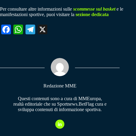
Per consultare altre informazioni sulle
scommesse sul basket
e le
manifestazioni sportive, puoi visitare la
sezione dedicata
Fa
W
Te
X
ce
ha
le
bo
ts
gr
ok
A
a
pp
m
Redazione MME
Questi contenuti sono a cura di MMEuropa,
realtà editoriale che su Sportnews.BetFlag cura e
sviluppa contenuti di informazione sportiva.