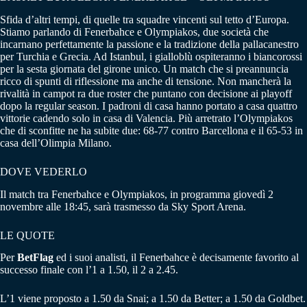
Sfida d’altri tempi, di quelle tra squadre vincenti sul tetto d’Europa.
Stiamo parlando di Fenerbahce e Olympiakos, due società che
incarnano perfettamente la passione e la tradizione della pallacanestro
per Turchia e Grecia. Ad Istanbul, i gialloblù ospiteranno i biancorossi
per la sesta giornata del girone unico. Un match che si preannuncia
ricco di spunti di riflessione ma anche di tensione. Non mancherà la
rivalità in campot ra due roster che puntano con decisione ai playoff
dopo la regular season. I padroni di casa hanno portato a casa quattro
vittorie cadendo solo in casa di Valencia. Più arretrato l’Olympiakos
che di sconfitte ne ha subite due: 68-77 contro Barcellona e il 65-53 in
casa dell’Olimpia Milano.
DOVE VEDERLO
Il match tra Fenerbahce e Olympiakos, in programma giovedì 2
novembre alle 18:45, sarà trasmesso da Sky Sport Arena.
LE QUOTE
Per
BetFlag
ed i suoi analisti, il Fenerbahce è decisamente favorito al
successo finale con l’1 a 1.50, il 2 a 2.45.
L’1 viene proposto a 1.50 da Snai; a 1.50 da Better; a 1.50 da Goldbet.