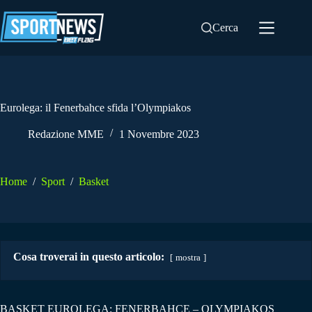
Salta
al
Cerca
contenuto
Eurolega: il Fenerbahce sfida l’Olympiakos
Redazione MME
1 Novembre 2023
Home
/
Sport
/
Basket
Cosa troverai in questo articolo:
mostra
BASKET EUROLEGA: FENERBAHCE – OLYMPIAKOS