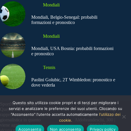
Mondiali
Mondiali, Belgio-Senegal: probabili
formazioni e pronostico
Mondiali
Mondiali, USA Bosnia: probabili formazioni
e pronostico
Tennis
Paolini Golubic, 2T Wimbledon: pronostico e
dove vederla
Questo sito utilizza cookie propri e di terzi per migliorare i
SportNews.BetFlag -
Copyright © 2025
servizi e analizzare le preferenze dei suoi utenti. Cliccando su
Questo sito non
SportNews BetFlag
rappresenta una testata
"Acconsento" l'utente accetta automaticamente
Sede Legale: Via degli
l'utilizzo dei
giornalistica in quanto
Aldobrandeschi, 300 |
cookie.
viene aggiornato senza
00163 | Roma
Acconsento
Non acconsento
Privacy policy
alcuna periodicità