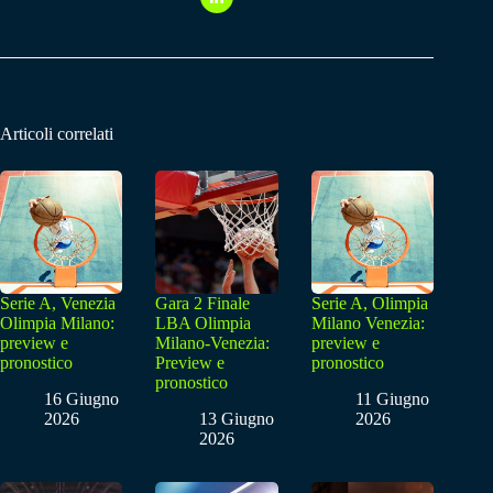
Articoli correlati
Serie A, Venezia
Gara 2 Finale
Serie A, Olimpia
Olimpia Milano:
LBA Olimpia
Milano Venezia:
preview e
Milano-Venezia:
preview e
pronostico
Preview e
pronostico
pronostico
16 Giugno
11 Giugno
2026
13 Giugno
2026
2026