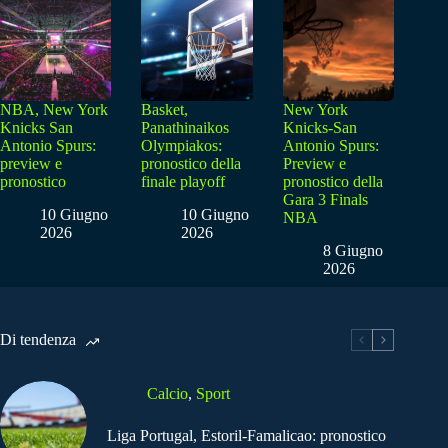
NBA, New York
Basket,
New York
Knicks San
Panathinaikos
Knicks-San
Antonio Spurs:
Olympiakos:
Antonio Spurs:
preview e
pronostico della
Preview e
pronostico
finale playoff
pronostico della
Gara 3 Finals
10 Giugno
10 Giugno
NBA
2026
2026
8 Giugno
2026
Di tendenza
Calcio
,
Sport
Liga Portugal, Estoril-Famalicao: pronostico