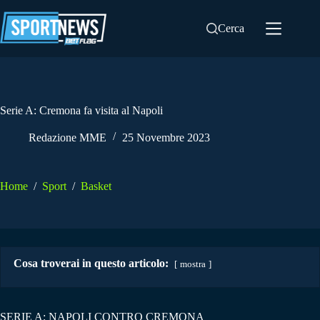
Salta
al
Cerca
contenuto
Serie A: Cremona fa visita al Napoli
Redazione MME
25 Novembre 2023
Home
/
Sport
/
Basket
Cosa troverai in questo articolo:
mostra
SERIE A: NAPOLI CONTRO CREMONA