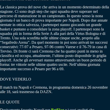
La classica prova del nove che arriva in un momento determinato della
stagione. Ci sono degli step che ogni squadra deve superare nel
percorso di maturazione in un campionato. In questo senso la nona
giornata è un banco di prova importante per Napoli. Dopo due annate
stentate in ottica salvezza, i partenopei stanno giocando un grande
basket e puntano a consolidare la zona playoff. I partenopei sono la
squadra più in forma della Serie A alla pari della Virtus Bologna e di
Trento. Una sola sconfitta nelle ultime cinque uscite, proprio alla
“Segafredo Arena”. Da quel momento in poi sono arrivati tre successi
consecutivi: 77-97 a Pesaro, 97-96 contro Varese e il 76-79 in casa di
Treviso. Di fronte ci sarà Cremona che ha quattro punti in meno in
classifica ed occupa, attualmente, l’ultimo posto disponibile in griglia
playoff. Anche gli avversari stanno attraversando un buon periodo di
forma: tre vittorie nelle ultime quattro uscite. Nell’ultima giornata
importante successo a Pesaro per 96 a 69.
DOVE VEDERLO
Il match tra Napoli e Cremona, in programma domenica 26 novembre
alle 18, sarà trasmesso da DAZN.
LE QUOTE
Decisamente favorita Napoli per
BetFlag
e i suoi analisti che