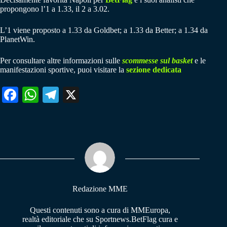
propongono l’1 a 1.33, il 2 a 3.02.
L’1 viene proposto a 1.33 da Goldbet; a 1.33 da Better; a 1.34 da
PlanetWin.
Per consultare altre informazioni sulle
scommesse sul basket
e le
manifestazioni sportive, puoi visitare la
sezione dedicata
Fa
W
Te
X
ce
ha
le
bo
ts
gr
ok
A
a
pp
m
Redazione MME
Questi contenuti sono a cura di MMEuropa,
realtà editoriale che su Sportnews.BetFlag cura e