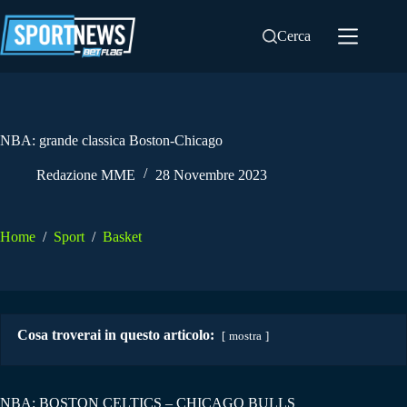
Salta
al
Cerca
contenuto
NBA: grande classica Boston-Chicago
Redazione MME
28 Novembre 2023
Home
/
Sport
/
Basket
Cosa troverai in questo articolo:
mostra
NBA: BOSTON CELTICS – CHICAGO BULLS