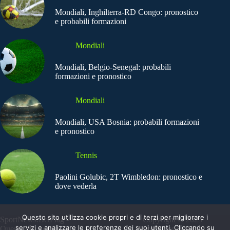
Mondiali, Inghilterra-RD Congo: pronostico
e probabili formazioni
Mondiali
Mondiali, Belgio-Senegal: probabili
formazioni e pronostico
Mondiali
Mondiali, USA Bosnia: probabili formazioni
e pronostico
Tennis
Paolini Golubic, 2T Wimbledon: pronostico e
dove vederla
Questo sito utilizza cookie propri e di terzi per migliorare i
SportNews.BetFlag -
Copyright © 2025
servizi e analizzare le preferenze dei suoi utenti. Cliccando su
Questo sito non
SportNews BetFlag