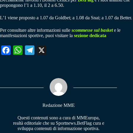
propongono l’1 a 1.10, il 2 a 6.50.
L’1 viene proposto a 1.07 da Goldbet; a 1.08 da Snai; a 1.07 da Better.
Per consultare altre informazioni sulle
scommesse sul basket
e le
manifestazioni sportive, puoi visitare la
sezione dedicata
Fa
W
Te
X
ce
ha
le
bo
ts
gr
ok
A
a
pp
m
Redazione MME
Questi contenuti sono a cura di MMEuropa,
realtà editoriale che su Sportnews.BetFlag cura e
sviluppa contenuti di informazione sportiva.