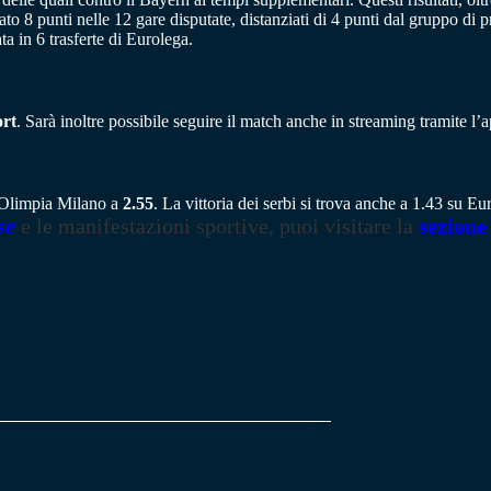
o 8 punti nelle 12 gare disputate, distanziati di 4 punti dal gruppo di pr
ata in 6 trasferte di Eurolega.
rt
. Sarà inoltre possibile seguire il match anche in streaming tramite l’
l’Olimpia Milano a
2.55
. La vittoria dei serbi si trova anche a 1.43 su E
se
e le manifestazioni sportive, puoi visitare la
sezione