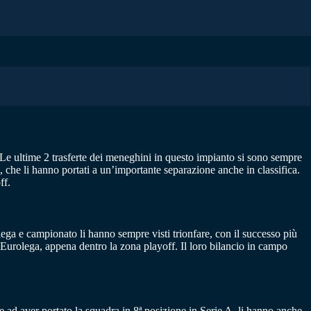
 Le ultime 2 trasferte dei meneghini in questo impianto si sono sempre
che li hanno portati a un’importante separazione anche in classifica.
ff.
lega e campionato li hanno sempre visti trionfare, con il successo più
Eurolega, appena dentro la zona playoff. Il loro bilancio in campo
tre ad aver portato la squadra in 8ª posizione in Serie A, li hanno anche