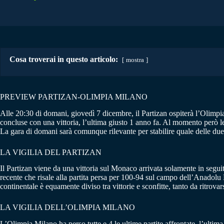
Cosa troverai in questo articolo:
mostra
PREVIEW PARTIZAN-OLIMPIA MILANO
Alle 20:30 di domani, giovedì 7 dicembre, il Partizan ospiterà l’Olimpi
concluse con una vittoria, l’ultima giusto 1 anno fa. Al momento però l
La gara di domani sarà comunque rilevante per stabilire quale delle due
LA VIGILIA DEL PARTIZAN
Il Partizan viene da una vittoria sul Monaco arrivata solamente in seguit
recente che risale alla partita persa per 100-94 sul campo dell’Anadolu E
continentale è equamente diviso tra vittorie e sconfitte, tanto da ritrova
LA VIGILIA DELL’OLIMPIA MILANO
L’Olimpia Milano ha perso tutte e 4 le ultime partite affrontate, l’ultima