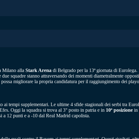
a Milano alla
Stark Arena
di Belgrado per la 13ª giornata di Eurolega.
e due squadre stanno attraversando dei momenti diametralmente opposti, 
 possa migliorare la propria candidatura per il raggiungimento dei playo
o ai tempi supplementari. Le ultime 4 sfide stagionali dei serbi tra Euro
fes. Oggi la squadra si trova al 3° posto in patria e in
10ª posizione
in 
rsi a 12 punti e a -10 dal Real Madrid capolista.
 delle quali contro il Bayern ai tempi supplementari. Questi risultati, ol