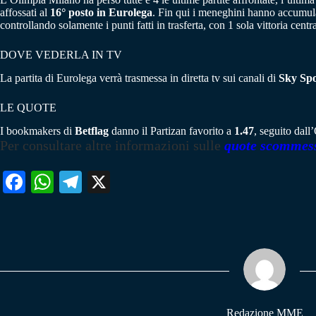
affossati al
16° posto in Eurolega
. Fin qui i meneghini hanno accumulat
controllando solamente i punti fatti in trasferta, con 1 sola vittoria centr
DOVE VEDERLA IN TV
La partita di Eurolega verrà trasmessa in diretta tv sui canali di
Sky Spo
LE QUOTE
I bookmakers di
Betflag
danno il Partizan favorito a
1.47
, seguito dal
Per consultare altre informazioni sulle
quote scommes
Fa
W
Te
X
ce
ha
le
bo
ts
gr
ok
A
a
pp
m
Redazione MME