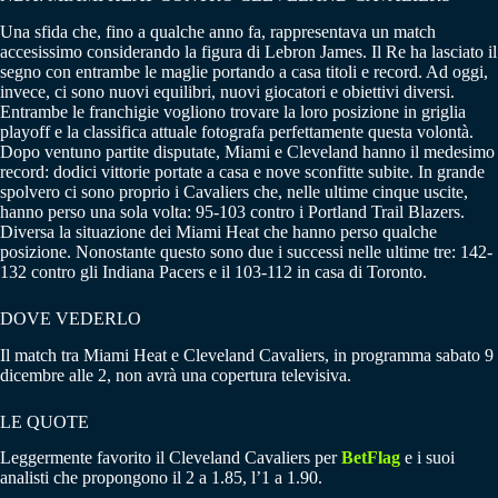
Una sfida che, fino a qualche anno fa, rappresentava un match
accesissimo considerando la figura di Lebron James. Il Re ha lasciato il
segno con entrambe le maglie portando a casa titoli e record. Ad oggi,
invece, ci sono nuovi equilibri, nuovi giocatori e obiettivi diversi.
Entrambe le franchigie vogliono trovare la loro posizione in griglia
playoff e la classifica attuale fotografa perfettamente questa volontà.
Dopo ventuno partite disputate, Miami e Cleveland hanno il medesimo
record: dodici vittorie portate a casa e nove sconfitte subite. In grande
spolvero ci sono proprio i Cavaliers che, nelle ultime cinque uscite,
hanno perso una sola volta: 95-103 contro i Portland Trail Blazers.
Diversa la situazione dei Miami Heat che hanno perso qualche
posizione. Nonostante questo sono due i successi nelle ultime tre: 142-
132 contro gli Indiana Pacers e il 103-112 in casa di Toronto.
DOVE VEDERLO
Il match tra Miami Heat e Cleveland Cavaliers, in programma sabato 9
dicembre alle 2, non avrà una copertura televisiva.
LE QUOTE
Leggermente favorito il Cleveland Cavaliers per
BetFlag
e i suoi
analisti che propongono il 2 a 1.85, l’1 a 1.90.