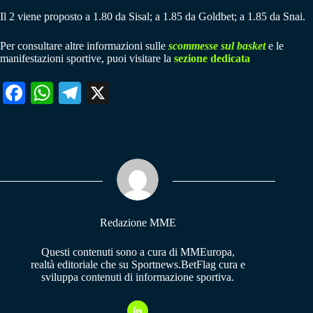
Il 2 viene proposto a 1.80 da Sisal; a 1.85 da Goldbet; a 1.85 da Snai.
Per consultare altre informazioni sulle
scommesse sul basket
e le
manifestazioni sportive, puoi visitare la
sezione dedicata
Fa
W
Te
X
ce
ha
le
bo
ts
gr
ok
A
a
pp
m
Redazione MME
Questi contenuti sono a cura di MMEuropa,
realtà editoriale che su Sportnews.BetFlag cura e
sviluppa contenuti di informazione sportiva.