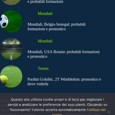
e probabili formazioni
Mondiali
Mondiali, Belgio-Senegal: probabili
formazioni e pronostico
Mondiali
Mondiali, USA Bosnia: probabili formazioni
e pronostico
Tennis
Paolini Golubic, 2T Wimbledon: pronostico e
dove vederla
Questo sito utilizza cookie propri e di terzi per migliorare i
SportNews.BetFlag -
Copyright © 2025
servizi e analizzare le preferenze dei suoi utenti. Cliccando su
Questo sito non
SportNews BetFlag
rappresenta una testata
"Acconsento" l'utente accetta automaticamente
Sede Legale: Via degli
l'utilizzo dei
giornalistica in quanto
Aldobrandeschi, 300 |
cookie.