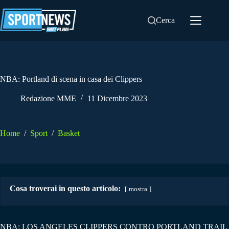
Salta
al
Cerca
contenuto
NBA: Portland di scena in casa dei Clippers
Redazione MME
11 Dicembre 2023
Home
/
Sport
/
Basket
Cosa troverai in questo articolo:
mostra
NBA: LOS ANGELES CLIPPERS CONTRO PORTLAND TRAIL