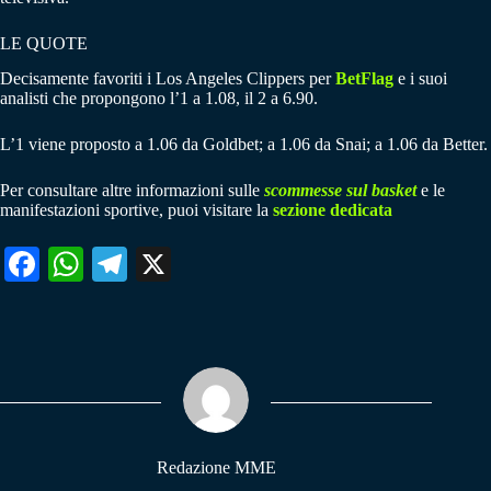
LE QUOTE
Decisamente favoriti i Los Angeles Clippers per
BetFlag
e i suoi
analisti che propongono l’1 a 1.08, il 2 a 6.90.
L’1 viene proposto a 1.06 da Goldbet; a 1.06 da Snai; a 1.06 da Better.
Per consultare altre informazioni sulle
scommesse sul basket
e le
manifestazioni sportive, puoi visitare la
sezione dedicata
Fa
W
Te
X
ce
ha
le
bo
ts
gr
ok
A
a
pp
m
Redazione MME