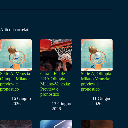
Articoli correlati
Serie A, Venezia
Gara 2 Finale
Serie A, Olimpia
Olimpia Milano:
LBA Olimpia
Milano Venezia:
preview e
Milano-Venezia:
preview e
pronostico
Preview e
pronostico
pronostico
16 Giugno
11 Giugno
2026
13 Giugno
2026
2026