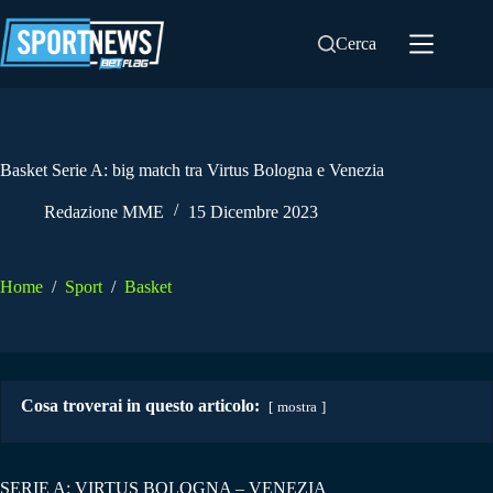
Salta
al
Cerca
contenuto
Basket Serie A: big match tra Virtus Bologna e Venezia
Redazione MME
15 Dicembre 2023
Home
/
Sport
/
Basket
Cosa troverai in questo articolo:
mostra
SERIE A: VIRTUS BOLOGNA – VENEZIA