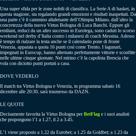
Una super sfida per le zone nobili di classifica. La Serie A di basket, in
questa stagione, sta regalando grandi emozioni e risultati inaspettati. Da
una parte c’è il cammino altalenante dell’Olimpia Milano, dall’altro la
concretezza della nuova Virtus Bologna di Luca Banchi. Eppure gli
emiliani, reduci da un altro successo in Eurolega, sono caduti lo scorso
weekend nel derby d’Italia contro i milanesi di coach Messina. Adesso
è tempo di rialzare la testa anche se il calendario pone di fronte
Venezia, appaiata a quota 16 punti così come Trento. I lagunari,
impegnati in Eurocup, hanno alternato perfettamente vittorie e sconfitte
nelle ultime cinque giornate. Nel mirino c’è la capolista Brescia che
vola con diciotto punti portati a casa.
DOVE VEDERLO
Il match tra Virtus Bologna e Venezia, in programma sabato 16
dicembre alle 20:30, sarà trasmesso da DAZN.
LE QUOTE
Decisamente favorita la Virtus Bologna per
BetFlag
e i suoi analisti
che propongono l’1 a 1.27, il 2 a 3.45.
L’1 viene proposto a 1.22 da Eurobet; a 1.25 da Goldbet; a 1.23 da