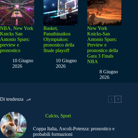
NBA, New York
Basket,
New York
Knicks San
Panathinaikos
Knicks-San
Antonio Spurs:
Olympiakos:
Antonio Spurs:
preview e
pronostico della
Preview e
pronostico
finale playoff
pronostico della
Gara 3 Finals
10 Giugno
10 Giugno
NBA
2026
2026
8 Giugno
2026
Di tendenza
Calcio
,
Sport
Coppa Italia, Ascoli-Potenza: pronostico e
probabili formazioni