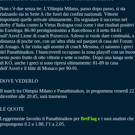
Non c’è due senza tre. L’Olimpia Milano, passo dopo passo, si sta
rialzando sia in Serie A che fuori dai confini nazionali. Vittorie
importanti quelle arrivate ultimamente. Da segnalare il successo nel
derby d’Italia contro la Virtus Bologna così come i due risultati positivi
in Eurolega: 86-90 prestigiosissimo a Barcellona e il netto 84-61
sull’Asvel Lione di coach Pozzecco. Adesso si vuole dare continuità, a
distanza di poche ore, con un’altra sfida sul parquet di casa del Forum
di Assago. A far visita agli uomini di coach Messina, ci saranno i greci
del Panathinaikos. I biancoverdi occupano la zona playoff con un buon
sesto posto frutto di otto vittorie e sette sconfitte. Dopo una lunga serie
di KO, anche i greci si sono ripresi ultimamente: 81-89 in casa
dell’Asvel e il blitz di Monaco per 90-91.
DOVE VEDERLO
Il match tra Olimpia Milano e Panathinaikos, in programma venerdì 22
dicembre alle 20:45, sarà trasmesso
LE QUOTE
Leggermente favorito il Panathinaikos per
BetFlag
e i suoi analisti che
propongono il 2 a 1.80, l’1 a 2.05.