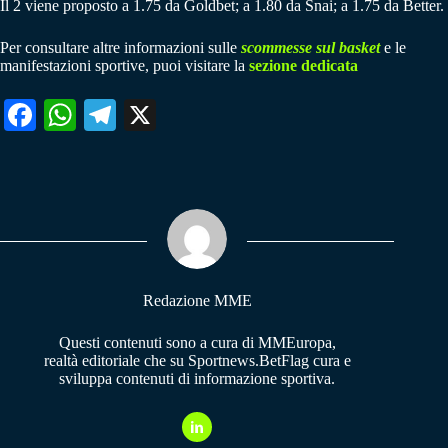
Il 2 viene proposto a 1.75 da Goldbet; a 1.80 da Snai; a 1.75 da Better.
Per consultare altre informazioni sulle
scommesse sul basket
e le
manifestazioni sportive, puoi visitare la
sezione dedicata
Fa
W
Te
X
ce
ha
le
bo
ts
gr
ok
A
a
pp
m
Redazione MME
Questi contenuti sono a cura di MMEuropa,
realtà editoriale che su Sportnews.BetFlag cura e
sviluppa contenuti di informazione sportiva.