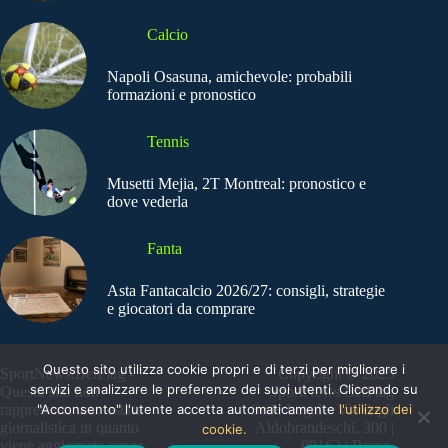
Calcio
Napoli Osasuna, amichevole: probabili
formazioni e pronostico
Tennis
Musetti Mejia, 2T Montreal: pronostico e
dove vederla
Fanta
Asta Fantacalcio 2026/27: consigli, strategie
e giocatori da comprare
Questo sito utilizza cookie propri e di terzi per migliorare i
SportNews.BetFlag -
Copyright © 2025
servizi e analizzare le preferenze dei suoi utenti. Cliccando su
Questo sito non
SportNews BetFlag
rappresenta una testata
"Acconsento" l'utente accetta automaticamente
Sede Legale: Via degli
l'utilizzo dei
giornalistica in quanto
Aldobrandeschi, 300 |
cookie.
viene aggiornato senza
00163 | Roma