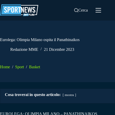
Salta
al
Cerca
contenuto
Eurolega: Olimpia Milano ospita il Panathinaikos
Redazione MME
21 Dicembre 2023
Home
/
Sport
/
Basket
Cosa troverai in questo articolo:
mostra
EUROLEGA: OLIMPIA MILANO – PANATHINAIKOS