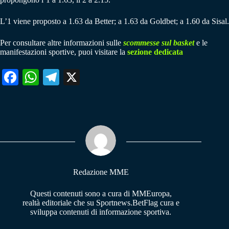
L’1 viene proposto a 1.63 da Better; a 1.63 da Goldbet; a 1.60 da Sisal.
Per consultare altre informazioni sulle
scommesse sul basket
e le
manifestazioni sportive, puoi visitare la
sezione dedicata
Fa
W
Te
X
ce
ha
le
bo
ts
gr
ok
A
a
pp
m
Redazione MME
Questi contenuti sono a cura di MMEuropa,
realtà editoriale che su Sportnews.BetFlag cura e
sviluppa contenuti di informazione sportiva.