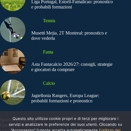
Liga Portugal, Estoril-Famalicao: pronostico
e probabili formazioni
Tennis
Musetti Mejia, 2T Montreal: pronostico e
dove vederla
Fanta
Asta Fantacalcio 2026/27: consigli, strategie
e giocatori da comprare
Calcio
Jagiellonia Rangers, Europa League:
probabili formazioni e pronostico
Questo sito utilizza cookie propri e di terzi per migliorare i
SportNews.BetFlag -
Copyright © 2025
servizi e analizzare le preferenze dei suoi utenti. Cliccando su
Questo sito non
SportNews BetFlag
rappresenta una testata
"Acconsento" l'utente accetta automaticamente
Sede Legale: Via degli
l'utilizzo dei