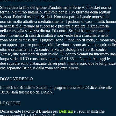
Si avvicina la fine del girone d’andata ma la Serie A di basket non si
ferma. Nel turno natalizio, valevole per la 13^ giornata della regular
season, Brindisi ospiterà Scafati. Non una partita banale nonostante
non sia molto attrattiva mediaticamente. I padroni di casa, infatti, hanno
la necessità di tornare al successo e provare a scalare la graduatoria
nella corsa alla salvezza diretta. Di contro Scafati ha attraversato un
duro momento di crisi di risultati e non vuole farsi risucchiare nella
zona bassa di classifica. I pugliesi sono il fanalino di coda, al momento,
con appena quattro punti raccolti. Le vittorie sono arrivate proprio nelle
ultime settimane: 83-75 contro la Virtus Bologna e l’86-81 contro
Varese, due avversari di gran livello. Di contro Scafati ha interrotto una
lunga serie di KO consecutivi grazie al 91-85 su Napoli. Ad oggi le
due squadre sono distanziate da sei punti mentre sono due le lunghezze
che separano Brindisi dalla zona salvezza diretta.
DOVE VEDERLO
Il match tra Brindisi e Scafati, in programma sabato 23 dicembre alle
18:30, sarà trasmesso da DAZN.
LE QUOTE
Decisamente favorito il Brindisi per
BetFlag
e i suoi analisti che
propongono l’1 a 1.63, il 2 a 2.15.