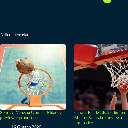
Articoli correlati
Serie A, Venezia Olimpia Milano:
Gara 2 Finale LBA Olimpia
preview e pronostico
Milano-Venezia: Preview e
pronostico
16 Giugno 2026