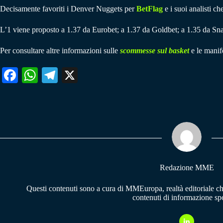
Decisamente favoriti i Denver Nuggets per
BetFlag
e i suoi analisti ch
L’1 viene proposto a 1.37 da Eurobet; a 1.37 da Goldbet; a 1.35 da Sna
Per consultare altre informazioni sulle
scommesse sul basket
e le manife
Fa
W
Te
X
ce
ha
le
bo
ts
gr
ok
A
a
pp
m
Redazione MME
Questi contenuti sono a cura di MMEuropa, realtà editoriale c
contenuti di informazione spo