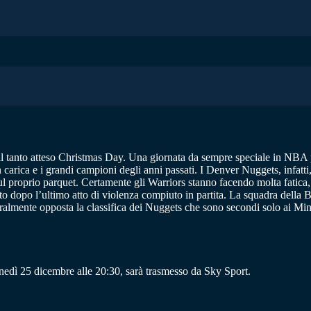
 il tanto atteso Christmas Day. Una giornata da sempre speciale in NBA pe
in carica e i grandi campioni degli anni passati. I Denver Nuggets, infatt
sul proprio parquet. Certamente gli Warriors stanno facendo molta fatica
opo l’ultimo atto di violenza compiuto in partita. La squadra della Ba
metralmente opposta la classifica dei Nuggets che sono secondi solo ai Mi
edì 25 dicembre alle 20:30, sarà trasmesso da Sky Sport.