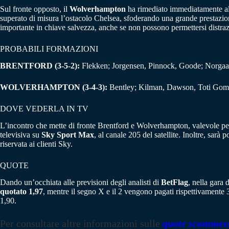
Sul fronte opposto, il
Wolverhampton
ha rimediato immediatamente all
superato di misura l’ostacolo Chelsea, sfoderando una grande prestazio
importante in chiave salvezza, anche se non possono permettersi distrazi
PROBABILI FORMAZIONI
BRENTFORD (3-5-2):
Flekken; Jorgensen, Pinnock, Goode; Norgaard
WOLVERHAMPTON (3-4-3):
Bentley; Kilman, Dawson, Toti Gome
DOVE VEDERLA IN TV
L’incontro che mette di fronte Brentford e Wolverhampton, valevole pe
televisiva su
Sky Sport Max
, al canale 205 del satellite. Inoltre, sarà
riservata ai clienti Sky.
QUOTE
Dando un’occhiata alle previsioni degli analisti di
BetFlag
, nella gara
quotato 1,97
, mentre il segno X e il 2 vengono pagati rispettivament
1,90.
Per consultare altre informazioni sulle
quote scommes