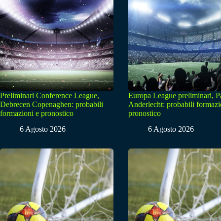
Preliminari Conference League,
Europa League preliminari, 
Debrecen Copenaghen: probabili
Anderlecht: probabili formazi
formazioni e pronostico
pronostico
6 Agosto 2026
6 Agosto 2026