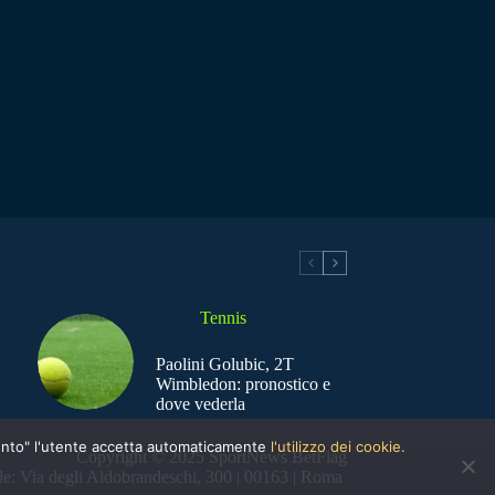
Tennis
Paolini Golubic, 2T
Wimbledon: pronostico e
dove vederla
nsento" l'utente accetta automaticamente
l'utilizzo dei cookie.
Copyright © 2025 SportNews BetFlag
e: Via degli Aldobrandeschi, 300 | 00163 | Roma