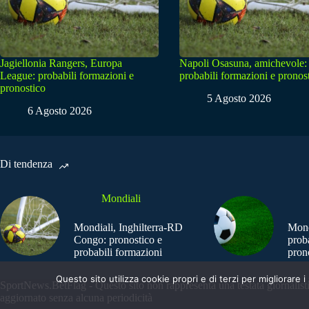
Jagiellonia Rangers, Europa
Napoli Osasuna, amichevole:
League: probabili formazioni e
probabili formazioni e pronos
pronostico
5 Agosto 2026
6 Agosto 2026
Di tendenza
Mondiali
Mondiali, Inghilterra-RD
Mond
Congo: pronostico e
prob
probabili formazioni
pron
Questo sito utilizza cookie propri e di terzi per migliorar
SportNews.BetFlag - Questo sito non rappresenta una testata giornalist
aggiornato senza alcuna periodicità