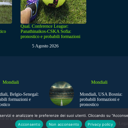
Qual. Conference League:
tico
Panathinaikos-CSKA Sofia:
pronostico e probabili formazioni
5 Agosto 2026
Mondiali
Mondiali
iali, Belgio-Senegal:
Mondiali, USA Bosnia:
abili formazioni e
probabili formazioni e
ostico
pronostico
e i servizi e analizzare le preferenze dei suoi utenti. Cliccando su "Acco
ica in quanto viene
Sede Legal
Acconsento
Non acconsento
Privacy policy