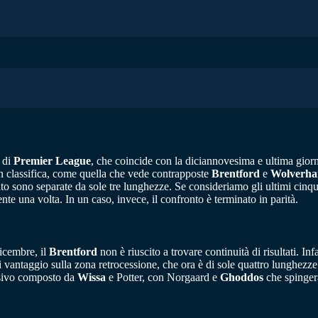
 di
Premier League
, che coincide con la diciannovesima e ultima giorn
 in classifica, come quella che vede contrapposte
Brentford
e
Wolverh
 sono separate da sole tre lunghezze. Se consideriamo gli ultimi cinque p
te una volta. In un caso, invece, il confronto è terminato in parità.
dicembre, il
Brentford
non è riuscito a trovare continuità di risultati. I
di vantaggio sulla zona retrocessione, che ora è di sole quattro lunghezz
ensivo composto da
Wissa
e Potter, con Norgaard e
Ghoddos
che spingera