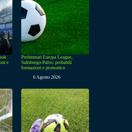
Paok
Preliminari Europa League,
oni e
Salisburgo-Pafos: probabili
formazioni e pronostico
6 Agosto 2026