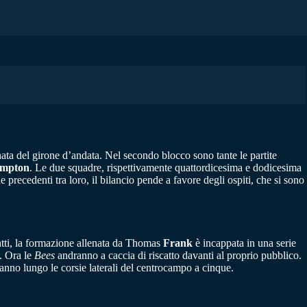
ata del girone d’andata. Nel secondo blocco sono tante le partite
ampton
. Le due squadre, rispettivamente quattordicesima e dodicesima
recedenti tra loro, il bilancio pende a favore degli ospiti, che si sono
nfatti, la formazione allenata da Thomas
Frank
è incappata in una serie
e. Ora le
Bees
andranno a caccia di riscatto davanti al proprio pubblico.
nno lungo le corsie laterali del centrocampo a cinque.