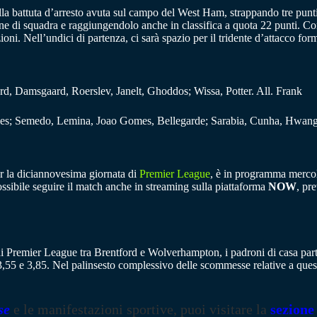
a battuta d’arresto avuta sul campo del West Ham, strappando tre pun
ne di squadra e raggiungendolo anche in classifica a quota 22 punti. Co
oni. Nell’undici di partenza, ci sarà spazio per il tridente d’attacco fo
, Damsgaard, Roerslev, Janelt, Ghoddos; Wissa, Potter. All. Frank
s; Semedo, Lemina, Joao Gomes, Bellegarde; Sarabia, Cunha, Hwang.
r la diciannovesima giornata di
Premier League
, è in programma mercol
 possibile seguire il match anche in streaming sulla piattaforma
NOW
, pr
 di Premier League tra Brentford e Wolverhampton, i padroni di casa parto
e 3,55 e 3,85. Nel palinsesto complessivo delle scommesse relative a q
se
e le manifestazioni sportive, puoi visitare la
sezione