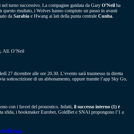
ti nel turno successivo. La compagine guidata da Gary
O’Neil
ha
n questo risultato, i Wolves hanno compiuto un passo in avanti
rmato da
Sarabia
e Hwang ai lati della punta centrale
Cunha
.
 All. O’Neil
edì 27 dicembre alle ore 20.30. L’evento sarà trasmesso in diretta
evia sottoscrizione di un abbonamento, oppure tramite l’app Sky Go,
no con i favori del pronostico. Infatti,
il successo interno (1) è
uesta sfida, i bookmaker Eurobet, GoldBet e SNAI propongono l’1 a
 dedicata