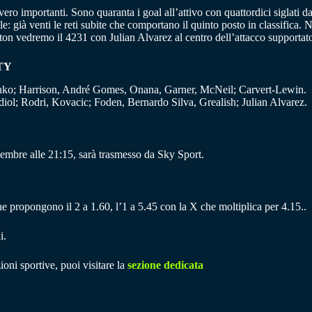
ro importanti. Sono quaranta i goal all’attivo con quattordici siglati 
ale: già venti le reti subite che comportano il quinto posto in classific
rton vedremo il 4231 con Julian Alvarez al centro dell’attacco supporta
TY
enko; Harrison, André Gomes, Onana, Garner, McNeil; Carvert-Lewin.
ol; Rodri, Kovacic; Foden, Bernardo Silva, Grealish; Julian Alvarez.
embre alle 21:15, sarà trasmesso da Sky Sport.
che propongono il 2 a 1.60, l’1 a 5.45 con la X che moltiplica per 4.15..
i.
ioni sportive, puoi visitare la
sezione dedicata