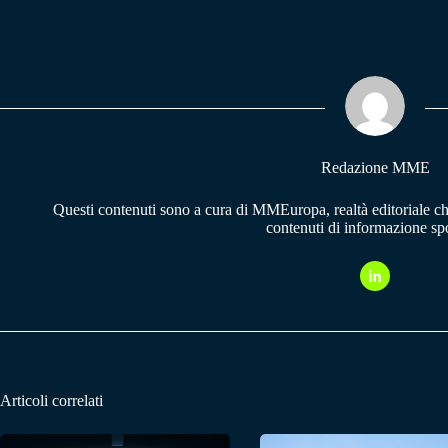
ce
ha
le
bo
ts
gr
ok
A
a
pp
m
Redazione MME
Questi contenuti sono a cura di MMEuropa, realtà editoriale c
contenuti di informazione spo
Articoli correlati