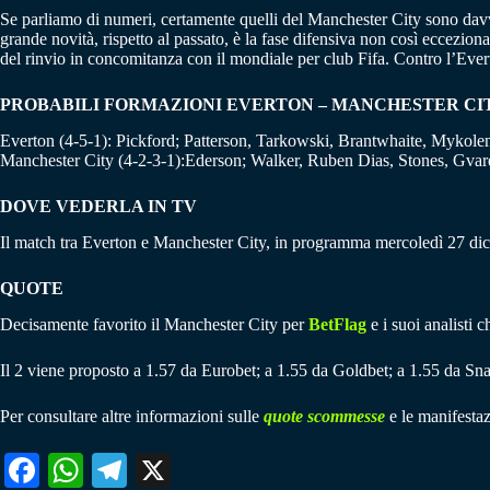
Se parliamo di numeri, certamente quelli del Manchester City sono davve
grande novità, rispetto al passato, è la fase difensiva non così eccezion
del rinvio in concomitanza con il mondiale per club Fifa. Contro l’Eve
PROBABILI FORMAZIONI EVERTON – MANCHESTER CI
Everton (4-5-1): Pickford; Patterson, Tarkowski, Brantwhaite, Mykol
Manchester City (4-2-3-1):Ederson; Walker, Ruben Dias, Stones, Gvardi
DOVE VEDERLA IN TV
Il match tra Everton e Manchester City, in programma mercoledì 27 dic
QUOTE
Decisamente favorito il Manchester City per
BetFlag
e i suoi analisti 
Il 2 viene proposto a 1.57 da Eurobet; a 1.55 da Goldbet; a 1.55 da Sna
Per consultare altre informazioni sulle
quote scommesse
e le manifestaz
Fa
W
Te
X