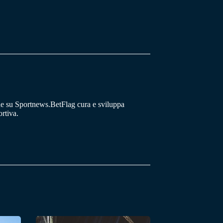
he su Sportnews.BetFlag cura e sviluppa
rtiva.