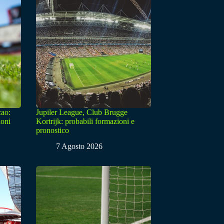
cao:
Jupiler League, Club Brugge
ioni
Kortrijk: probabili formazioni e
pronostico
7 Agosto 2026