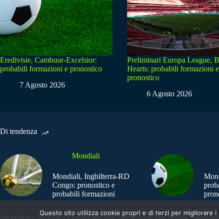
Eredivisie, Cambuur-Excelsior:
Preliminari Europa League, B
probabili formazioni e pronostico
Hearts: probabili formazioni e
pronostico
7 Agosto 2026
6 Agosto 2026
Di tendenza
Mondiali
Mondiali, Inghilterra-RD
Mond
Congo: pronostico e
prob
probabili formazioni
pron
Questo sito utilizza cookie propri e di terzi per migliorar
SportNews.BetFlag - Questo sito non rappresenta una testata giornalist