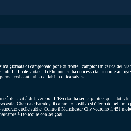
ma giornata di campionato pone di fronte i campioni in carica del Manche
Club. La finale vinta sulla Fluminense ha concesso tanto onore ai ragazz
rmettersi continui passi falsi in ottica salveza.
à della città di Liverpool. L’Everton ha sedici punti e, quasi tutti, li 
wcastle, Chelsea e Burnley, il cammino positivo si è fermato nel turno
o superato quelle subite. Contro il Manchester City vedremo il 451 molto
arcatore è Doucoure con sei goal.