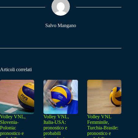
pp
m
Salvo Mangano
Articoli correlati
Volley VNL,
Volley VNL,
Volley VNL
Slovenia-
Italia-USA:
Femminile,
Polonia:
pronostico e
Turchia-Brasile:
pronostico e
probabili
pronostico e