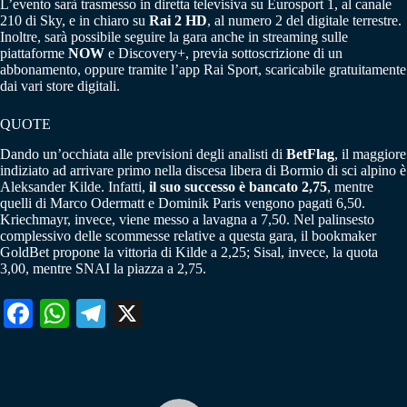
L’evento sarà trasmesso in diretta televisiva su Eurosport 1, al canale
210 di Sky, e in chiaro su
Rai 2 HD
, al numero 2 del digitale terrestre.
Inoltre, sarà possibile seguire la gara anche in streaming sulle
piattaforme
NOW
e Discovery+, previa sottoscrizione di un
abbonamento, oppure tramite l’app Rai Sport, scaricabile gratuitamente
dai vari store digitali.
QUOTE
Dando un’occhiata alle previsioni degli analisti di
BetFlag
, il maggiore
indiziato ad arrivare primo nella discesa libera di Bormio di sci alpino è
Aleksander Kilde. Infatti,
il suo successo è bancato 2,75
, mentre
quelli di Marco Odermatt e Dominik Paris vengono pagati 6,50.
Kriechmayr, invece, viene messo a lavagna a 7,50. Nel palinsesto
complessivo delle scommesse relative a questa gara, il bookmaker
GoldBet propone la vittoria di Kilde a 2,25; Sisal, invece, la quota
3,00, mentre SNAI la piazza a 2,75.
Fa
W
Te
X
ce
ha
le
bo
ts
gr
ok
A
a