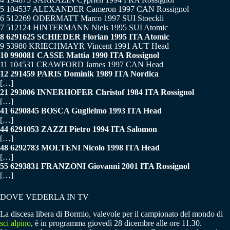
5 104537 ALEXANDER Cameron 1997 CAN Rossignol
6 512269 ODERMATT Marco 1997 SUI Stoeckli
7 512124 HINTERMANN Niels 1995 SUI Atomic
8 6291625 SCHIEDER Florian 1995 ITA Atomic
9 53980 KRIECHMAYR Vincent 1991 AUT Head
10 990081 CASSE Mattia 1990 ITA Rossignol
11 104531 CRAWFORD James 1997 CAN Head
12 291459 PARIS Dominik 1989 ITA Nordica
[…]
21 293006 INNERHOFER Christof 1984 ITA Rossignol
[…]
41 6290845 BOSCA Guglielmo 1993 ITA Head
[…]
44 6291053 ZAZZI Pietro 1994 ITA Salomon
[…]
48 6292783 MOLTENI Nicolo 1998 ITA Head
[…]
55 6293831 FRANZONI Giovanni 2001 ITA Rossignol
[…]
DOVE VEDERLA IN TV
La discesa libera di Bormio, valevole per il campionato del mondo di
sci alpino
, è in programma giovedì 28 dicembre alle ore 11.30.