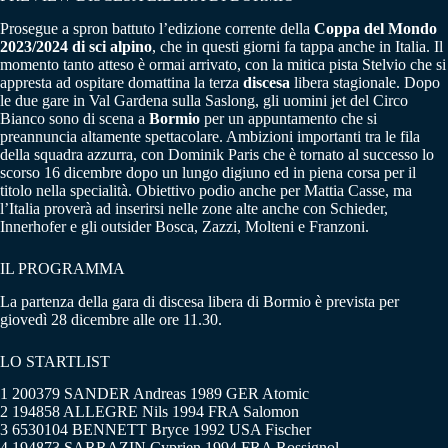
Prosegue a spron battuto l’edizione corrente della
Coppa del Mondo
2023/2024 di sci alpino
, che in questi giorni fa tappa anche in Italia. Il
momento tanto atteso è ormai arrivato, con la mitica pista Stelvio che si
appresta ad ospitare domattina la terza
discesa
libera stagionale. Dopo
le due gare in Val Gardena sulla Saslong, gli uomini jet del Circo
Bianco sono di scena a
Bormio
per un appuntamento che si
preannuncia altamente spettacolare. Ambizioni importanti tra le fila
della squadra azzurra, con Dominik Paris che è tornato al successo lo
scorso 16 dicembre dopo un lungo digiuno ed in piena corsa per il
titolo nella specialità. Obiettivo podio anche per Mattia Casse, ma
l’Italia proverà ad inserirsi nelle zone alte anche con Schieder,
Innerhofer e gli outsider Bosca, Zazzi, Molteni e Franzoni.
IL PROGRAMMA
La partenza della gara di discesa libera di Bormio è prevista per
giovedì 28 dicembre alle ore 11.30.
LO STARTLIST
1 200379 SANDER Andreas 1989 GER Atomic
2 194858 ALLEGRE Nils 1994 FRA Salomon
3 6530104 BENNETT Bryce 1992 USA Fischer
4 194873 SARRAZIN Cyprien 1994 FRA Rossignol