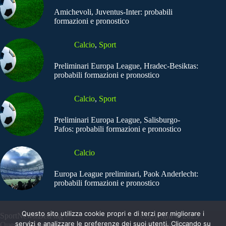
Amichevoli, Juventus-Inter: probabili
formazioni e pronostico
Calcio
,
Sport
Preliminari Europa League, Hradec-Besiktas:
probabili formazioni e pronostico
Calcio
,
Sport
Preliminari Europa League, Salisburgo-
Pafos: probabili formazioni e pronostico
Calcio
Europa League preliminari, Paok Anderlecht:
probabili formazioni e pronostico
Questo sito utilizza cookie propri e di terzi per migliorare i
SportNews.BetFlag -
Copyright © 2025
servizi e analizzare le preferenze dei suoi utenti. Cliccando su
Questo sito non
SportNews BetFlag