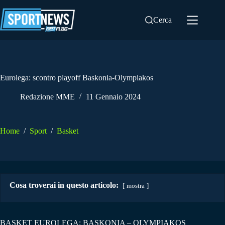
Salta
al
Cerca
contenuto
Eurolega: scontro playoff Baskonia-Olympiakos
Redazione MME
11 Gennaio 2024
Home
/
Sport
/
Basket
Cosa troverai in questo articolo:
mostra
BASKET EUROLEGA: BASKONIA – OLYMPIAKOS