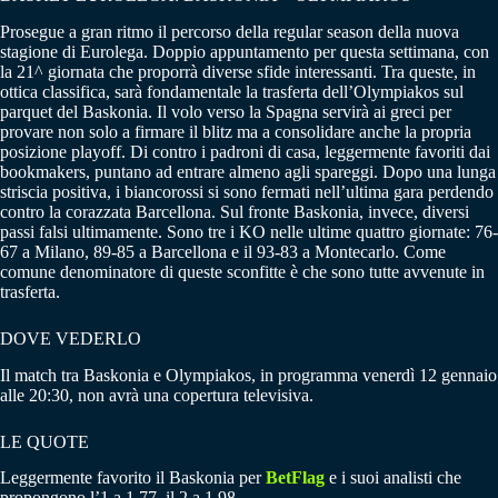
Prosegue a gran ritmo il percorso della regular season della nuova
stagione di Eurolega. Doppio appuntamento per questa settimana, con
la 21^ giornata che proporrà diverse sfide interessanti. Tra queste, in
ottica classifica, sarà fondamentale la trasferta dell’Olympiakos sul
parquet del Baskonia. Il volo verso la Spagna servirà ai greci per
provare non solo a firmare il blitz ma a consolidare anche la propria
posizione playoff. Di contro i padroni di casa, leggermente favoriti dai
bookmakers, puntano ad entrare almeno agli spareggi. Dopo una lunga
striscia positiva, i biancorossi si sono fermati nell’ultima gara perdendo
contro la corazzata Barcellona. Sul fronte Baskonia, invece, diversi
passi falsi ultimamente. Sono tre i KO nelle ultime quattro giornate: 76-
67 a Milano, 89-85 a Barcellona e il 93-83 a Montecarlo. Come
comune denominatore di queste sconfitte è che sono tutte avvenute in
trasferta.
DOVE VEDERLO
Il match tra Baskonia e Olympiakos, in programma venerdì 12 gennaio
alle 20:30, non avrà una copertura televisiva.
LE QUOTE
Leggermente favorito il Baskonia per
BetFlag
e i suoi analisti che
propongono l’1 a 1.77, il 2 a 1.98.