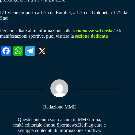
L’1 viene proposto a 1.75 da Eurobet; a 1.75 da Goldbet; a 1.75 da
Snai.
Per consultare altre informazioni sulle
scommesse sul basket
e le
manifestazioni sportive, puoi visitare la
sezione dedicata
Fa
W
Te
X
ce
ha
le
bo
ts
gr
ok
A
a
pp
m
Redazione MME
Questi contenuti sono a cura di MMEuropa,
realtà editoriale che su Sportnews.BetFlag cura e
sviluppa contenuti di informazione sportiva.