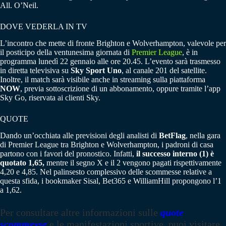
All. O’Neil.
DOVE VEDERLA IN TV
L’incontro che mette di fronte Brighton e Wolverhampton, valevole per
il posticipo della ventunesima giornata di
Premier League
, è in
programma lunedì 22 gennaio alle ore 20.45. L’evento sarà trasmesso
in diretta televisiva su
Sky Sport Uno
, al canale 201 del satellite.
Inoltre, il match sarà visibile anche in streaming sulla piattaforma
NOW
, previa sottoscrizione di un abbonamento, oppure tramite l’app
Sky Go, riservata ai clienti Sky.
QUOTE
Dando un’occhiata alle previsioni degli analisti di
BetFlag
, nella gara
di Premier League tra Brighton e Wolverhampton, i padroni di casa
partono con i favori del pronostico. Infatti,
il successo interno (1) è
quotato 1,65,
mentre il segno X e il 2 vengono pagati rispettivamente
4,20 e 4,85. Nel palinsesto complessivo delle scommesse relative a
questa sfida, i bookmaker Sisal, Bet365 e WilliamHill propongono l’1
a 1,62.
Per consultare altre informazioni sulle
quote
scommesse
e le manifestazioni sportive, puoi visitare