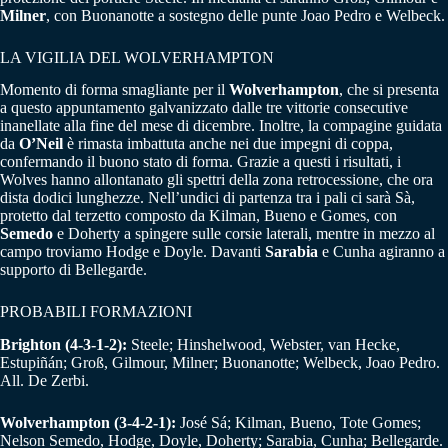
Milner
, con Buonanotte a sostegno delle punte Joao Pedro e Welbeck.
LA VIGILIA DEL WOLVERHAMPTON
Momento di forma smagliante per il
Wolverhampton
, che si presenta
a questo appuntamento galvanizzato dalle tre vittorie consecutive
inanellate alla fine del mese di dicembre. Inoltre, la compagine guidata
da
O’Neil
è rimasta imbattuta anche nei due impegni di coppa,
confermando il buono stato di forma. Grazie a questi i risultati, i
Wolves hanno allontanato gli spettri della zona retrocessione, che ora
dista dodici lunghezze. Nell’undici di partenza tra i pali ci sarà Sà,
protetto dal terzetto composto da Kilman, Bueno e Gomes, con
Semedo
e Doherty a spingere sulle corsie laterali, mentre in mezzo al
campo troviamo Hodge e Doyle. Davanti
Sarabia
e Cunha agiranno a
supporto di Bellegarde.
PROBABILI FORMAZIONI
Brighton (4-3-1-2):
Steele; Hinshelwood, Webster, van Hecke,
Estupiñán; Groß, Gilmour, Milner; Buonanotte; Welbeck, Joao Pedro.
All. De Zerbi.
Wolverhampton (3-4-2-1):
José Sá; Kilman, Bueno, Tote Gomes;
Nelson Semedo, Hodge, Doyle, Doherty; Sarabia, Cunha; Bellegarde.