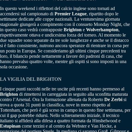
In questo weekend i riflettori del calcio inglese sono tornati ad
accendersi sul campionato di
Premier League
, ripartito dopo le
settimane dedicate alle coppe nazionali. La ventunesima giornata
stagionale giungerà a compimento con il consueto Monday Night, che
in questo caso vedrà contrapposte
Brighton
e
Wolverhampton
,
rispettivamente ottava e undicesima forza del torneo. Al momento le
due squadre sono separate da tre sole lunghezze e anche se il distacco
si è fatto consistente, nutrono ancora speranze di rientrare in corsa per
un posto in Europa. Se consideriamo gli ultimi cinque precedenti tra
loro, il bilancio pende nettamente a favore dei padroni di casa, che
hanno prevalso quattro volte, mentre gli ospiti si sono imposti in una
sola occasione.
LA VIGILIA DEL BRIGHTON
I cinque punti raccolti nelle tre uscite più recenti hanno permesso al
Brighton
di rimettersi in carreggiata in seguito alla sconfitta maturata
contro l’Arsenal. Ora la formazione allenata da Roberto
De Zerbi
si
trova a quota 31 punti in classifica, nove in meno rispetto al
Tottenham, che però è già sceso in campo in questo fine settimana, per
cui il gap potrebbe ridursi. Nello schieramento iniziale, il tecnico
italiano si affiderà alla difesa a quattro formata da Hinshelwood e
Estupinan
come terzini e al centro da Webster e Van Hecke, a
protezione del portiere Steele. In mediana ci saranno Groß, Gilmour e