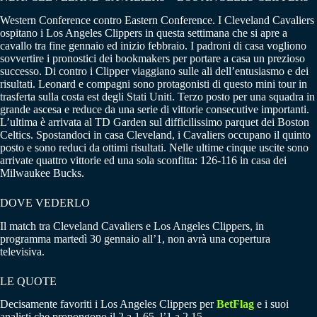
Western Conference contro Eastern Conference. I Cleveland Cavaliers
ospitano i Los Angeles Clippers in questa settimana che si apre a
cavallo tra fine gennaio ed inizio febbraio. I padroni di casa vogliono
sovvertire i pronostici dei bookmakers per portare a casa un prezioso
successo. Di contro i Clipper viaggiano sulle ali dell’entusiasmo e dei
risultati. Leonard e compagni sono protagonisti di questo mini tour in
trasferta sulla costa est degli Stati Uniti. Terzo posto per una squadra in
grande ascesa e reduce da una serie di vittorie consecutive importanti.
L’ultima è arrivata al TD Garden sul difficilissimo parquet dei Boston
Celtics. Spostandoci in casa Cleveland, i Cavaliers occupano il quinto
posto e sono reduci da ottimi risultati. Nelle ultime cinque uscite sono
arrivate quattro vittorie ed una sola sconfitta: 126-116 in casa dei
Milwaukee Bucks.
DOVE VEDERLO
Il match tra Cleveland Cavaliers e Los Angeles Clippers, in
programma martedì 30 gennaio all’1, non avrà una copertura
televisiva.
LE QUOTE
Decisamente favoriti i Los Angeles Clippers per
BetFlag
e i suoi
analisti che propongono il 2 a 1.65, l’1 a 2.15.