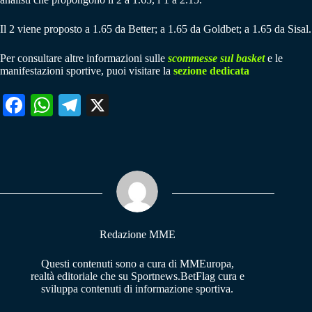
Il 2 viene proposto a 1.65 da Better; a 1.65 da Goldbet; a 1.65 da Sisal.
Per consultare altre informazioni sulle
scommesse sul basket
e le
manifestazioni sportive, puoi visitare la
sezione dedicata
Fa
W
Te
X
ce
ha
le
bo
ts
gr
ok
A
a
pp
m
Redazione MME
Questi contenuti sono a cura di MMEuropa,
realtà editoriale che su Sportnews.BetFlag cura e
sviluppa contenuti di informazione sportiva.