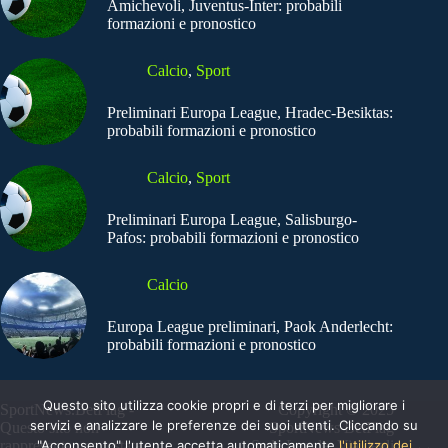
Amichevoli, Juventus-Inter: probabili
formazioni e pronostico
Calcio
,
Sport
Preliminari Europa League, Hradec-Besiktas:
probabili formazioni e pronostico
Calcio
,
Sport
Preliminari Europa League, Salisburgo-
Pafos: probabili formazioni e pronostico
Calcio
Europa League preliminari, Paok Anderlecht:
probabili formazioni e pronostico
Questo sito utilizza cookie propri e di terzi per migliorare i
SportNews.BetFlag -
Copyright © 2025
servizi e analizzare le preferenze dei suoi utenti. Cliccando su
Questo sito non
SportNews BetFlag
rappresenta una testata
"Acconsento" l'utente accetta automaticamente
Sede Legale: Via degli
l'utilizzo dei