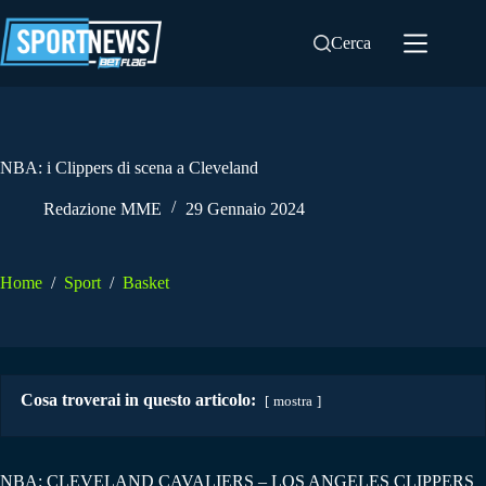
Salta
al
Cerca
contenuto
NBA: i Clippers di scena a Cleveland
Redazione MME
29 Gennaio 2024
Home
/
Sport
/
Basket
Cosa troverai in questo articolo:
mostra
NBA: CLEVELAND CAVALIERS – LOS ANGELES CLIPPERS