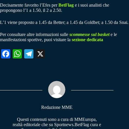
Decisamente favorito l’Efes per
BetFlag
e i suoi analisti che
propongono l’1 a 1.50, il 2 a 2.50.
L’1 viene proposto a 1.45 da Better; a 1.45 da Goldbet; a 1.50 da Snai.
Per consultare altre informazioni sulle
scommesse sul basket
e le
manifestazioni sportive, puoi visitare la
sezione dedicata
Fa
W
Te
X
ce
ha
le
bo
ts
gr
ok
A
a
pp
m
Redazione MME
Questi contenuti sono a cura di MMEuropa,
realtà editoriale che su Sportnews.BetFlag cura e