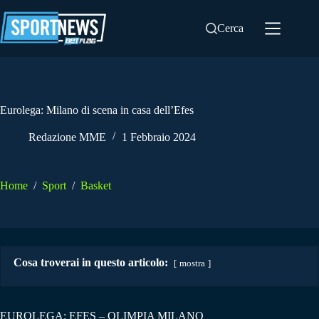
Salta
al
Cerca
contenuto
Eurolega: Milano di scena in casa dell’Efes
Redazione MME
1 Febbraio 2024
Home
/
Sport
/
Basket
Cosa troverai in questo articolo:
mostra
EUROLEGA: EFES – OLIMPIA MILANO