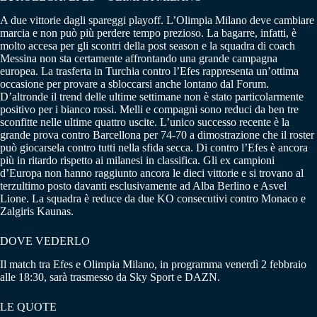
A due vittorie dagli spareggi playoff. L’Olimpia Milano deve cambiare
marcia e non può più perdere tempo prezioso. La bagarre, infatti, è
molto accesa per gli scontri della post season e la squadra di coach
Messina non sta certamente affrontando una grande campagna
europea. La trasferta in Turchia contro l’Efes rappresenta un’ottima
occasione per provare a sbloccarsi anche lontano dal Forum.
D’altronde il trend delle ultime settimane non è stato particolarmente
positivo per i bianco rossi. Melli e compagni sono reduci da ben tre
sconfitte nelle ultime quattro uscite. L’unico successo recente è la
grande prova contro Barcellona per 74-70 a dimostrazione che il roster
può giocarsela contro tutti nella sfida secca. Di contro l’Efes è ancora
più in ritardo rispetto ai milanesi in classifica. Gli ex campioni
d’Europa non hanno raggiunto ancora le dieci vittorie e si trovano al
terzultimo posto davanti esclusivamente ad Alba Berlino e Asvel
Lione. La squadra è reduce da due KO consecutivi contro Monaco e
Zalgiris Kaunas.
DOVE VEDERLO
Il match tra Efes e Olimpia Milano, in programma venerdì 2 febbraio
alle 18:30, sarà trasmesso da Sky Sport e DAZN.
LE QUOTE