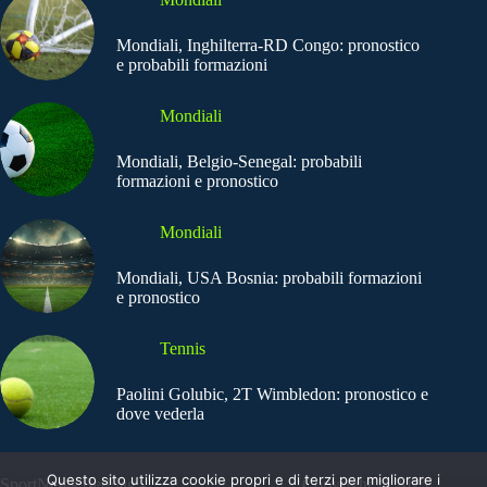
Mondiali, Inghilterra-RD Congo: pronostico
e probabili formazioni
Mondiali
Mondiali, Belgio-Senegal: probabili
formazioni e pronostico
Mondiali
Mondiali, USA Bosnia: probabili formazioni
e pronostico
Tennis
Paolini Golubic, 2T Wimbledon: pronostico e
dove vederla
Questo sito utilizza cookie propri e di terzi per migliorare i
SportNews.BetFlag -
Copyright © 2025