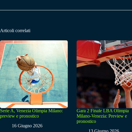
Articoli correlati
Serie A, Venezia Olimpia Milano:
Gara 2 Finale LBA Olimpia
preview e pronostico
Milano-Venezia: Preview e
pronostico
16 Giugno 2026
13 Giugno 2026