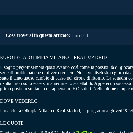
Cosa troverai in questo articolo:
mostra
EUROLEGA: OLIMPIA MILANO – REAL MADRID
Il sogno playoff sembra quasi svanito così come la possibilità di giocare
serie di problematiche di diverso genere. Nella ventiseiesima giornata 
stato il tanto atteso cambio di passo nel girone di ritorno. La squadra co
risultati non sono eccelsi ma nemmeno accettabili. Appena un successo n
primo posto in solitaria con appena tre KO subiti. Nelle ultime cinque u
DOVE VEDERLO
Il match tra Olimpia Milano e Real Madrid, in programma giovedì 8 fe
LE QUOTE
Decisamente favorito il Real Madrid per
BetFlag
e i suoi analisti che 