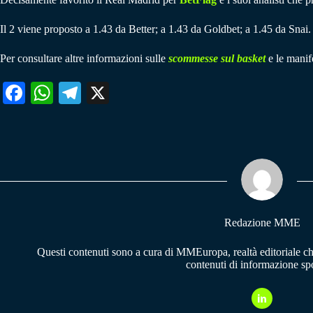
Il 2 viene proposto a 1.43 da Better; a 1.43 da Goldbet; a 1.45 da Snai.
Per consultare altre informazioni sulle
scommesse sul basket
e le manife
Fa
W
Te
X
ce
ha
le
bo
ts
gr
ok
A
a
pp
m
Redazione MME
Questi contenuti sono a cura di MMEuropa, realtà editoriale c
contenuti di informazione spo