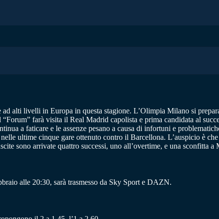
 ad alti livelli in Europa in questa stagione. L’Olimpia Milano si prepar
al “Forum” farà visita il Real Madrid capolista e prima candidata al suc
ntinua a faticare e le assenze pesano a causa di infortuni e problematiche
elle ultime cinque gare ottenuto contro il Barcellona. L’auspicio è che 
scite sono arrivate quattro successi, uno all’overtime, e una sconfitta 
bbraio alle 20:30, sarà trasmesso da Sky Sport e DAZN.
propongono il 2 a 1.45, l’1 a 2.60.