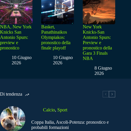
NBA, New York
Basket,
New York
Knicks San
Panathinaikos
Knicks-San
Antonio Spurs:
Olympiakos:
Antonio Spurs:
preview e
pronostico della
Preview e
pronostico
finale playoff
pronostico della
Gara 3 Finals
10 Giugno
10 Giugno
NBA
2026
2026
8 Giugno
2026
Di tendenza
Calcio
,
Sport
Coppa Italia, Ascoli-Potenza: pronostico e
probabili formazioni