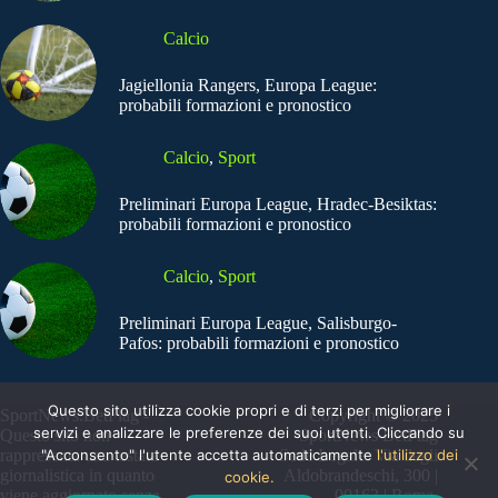
Calcio
Jagiellonia Rangers, Europa League:
probabili formazioni e pronostico
Calcio
,
Sport
Preliminari Europa League, Hradec-Besiktas:
probabili formazioni e pronostico
Calcio
,
Sport
Preliminari Europa League, Salisburgo-
Pafos: probabili formazioni e pronostico
Questo sito utilizza cookie propri e di terzi per migliorare i
SportNews.BetFlag -
Copyright © 2025
servizi e analizzare le preferenze dei suoi utenti. Cliccando su
Questo sito non
SportNews BetFlag
rappresenta una testata
"Acconsento" l'utente accetta automaticamente
Sede Legale: Via degli
l'utilizzo dei
giornalistica in quanto
Aldobrandeschi, 300 |
cookie.
viene aggiornato senza
00163 | Roma