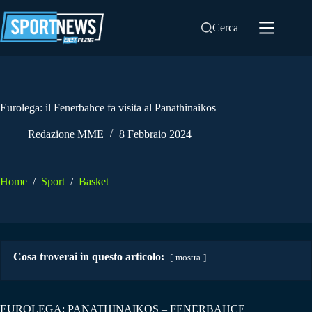
Salta
al
Cerca
contenuto
Eurolega: il Fenerbahce fa visita al Panathinaikos
Redazione MME
8 Febbraio 2024
Home
/
Sport
/
Basket
Cosa troverai in questo articolo:
mostra
EUROLEGA: PANATHINAIKOS – FENERBAHCE