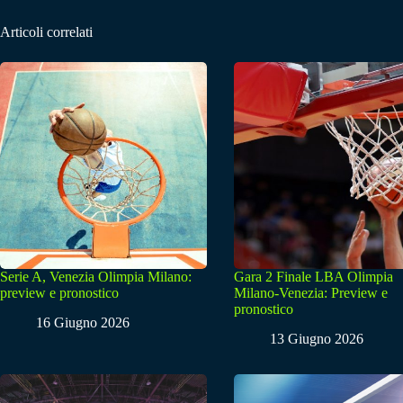
Articoli correlati
Serie A, Venezia Olimpia Milano:
Gara 2 Finale LBA Olimpia
preview e pronostico
Milano-Venezia: Preview e
pronostico
16 Giugno 2026
13 Giugno 2026