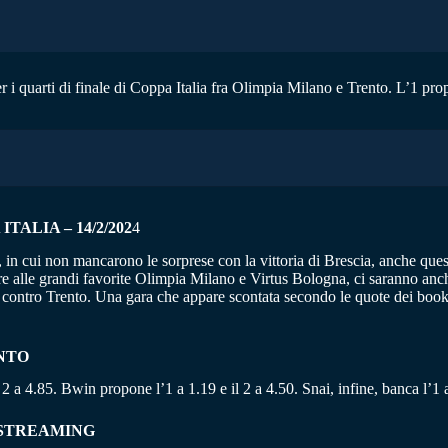
r i quarti di finale di Coppa Italia fra Olimpia Milano e Trento. L’1 prop
TALIA – 14/2/202
4
, in cui non mancarono le sorprese con la vittoria di Brescia, anche quest
tre alle grandi favorite Olimpia Milano e Virtus Bologna, ci saranno an
 contro Trento. Una gara che appare scontata secondo le quote dei bookm
ENTO
 2 a 4.85. Bwin propone l’1 a 1.19 e il 2 a 4.50. Snai, infine, banca l’1 a
 STREAMING