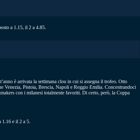
osto a 1.15, il 2 a 4.85.
’anno è arrivata la settimana clou in cui si assegna il trofeo. Otto
che Venezia, Pistoia, Brescia, Napoli e Reggio Emilia. Concentrandoci
akers con i milanesi totalmente favoriti. Di certo, però, la Coppa
 1.16 e il 2 a 5.