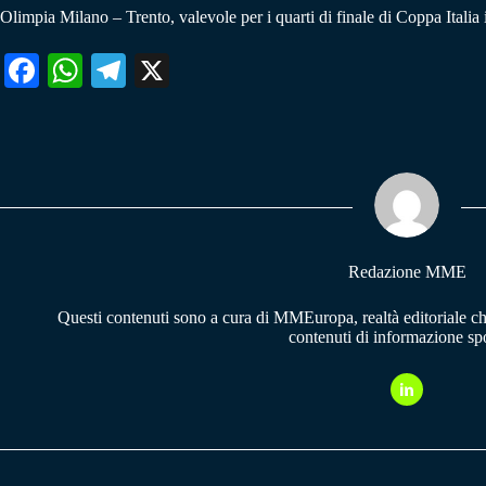
Olimpia Milano – Trento, valevole per i quarti di finale di Coppa Itali
Fa
W
Te
X
ce
ha
le
bo
ts
gr
ok
A
a
pp
m
Redazione MME
Questi contenuti sono a cura di MMEuropa, realtà editoriale c
contenuti di informazione spo