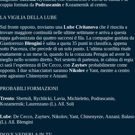
coppia formata da
Podrascanin
e Kozamernik al centro.
LA VIGILIA DELLA LUBE
Sul fronte opposto, troviamo una
Lube Civitanova
che è riuscita a
trovare maggiore continuità nelle ultime settimane e arriva a questa
tappa galvanizzata dai quattro successi d fila. La compagine guidata da
Gianlorenzo
Blengini
è salita a quota 35 punti in classifica, appena
sotto Piacenza, che precede di un solo punto. L’ultima sconfitta risale
esattamente a un mese fa, quando fu la corazzata Perugia ad avere la
meglio nello scontro diretto. Nel sestetto di partenza, in cabina di regia
ci sarà l’esperienza di De Cecco, con
Zaytsev
probabilmente come
opposto. I due schiacciatori saranno
Nikolov
e Yant, mentre a centro
rete agiranno Chinenyeze e Anzani.
PROBABILI FORMAZIONI
Trento
: Sbertoli, Rychlicki, Lavia, Michieletto, Podrascanin,
Kozamernik; Laurenzano (L). All. Soli
Lube
: De Cecco, Zaytsev, Nikolov, Yant, Chinenyeze, Anzani; Balaso
(L). All. Blengini
DOVE VEDERLA IN TV