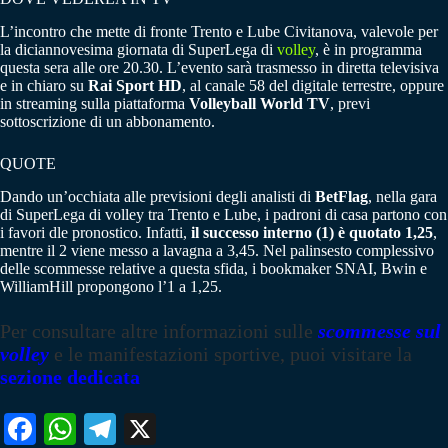
L’incontro che mette di fronte Trento e Lube Civitanova, valevole per
la diciannovesima giornata di SuperLega di
volley
, è in programma
questa sera alle ore 20.30. L’evento sarà trasmesso in diretta televisiva
e in chiaro su
Rai Sport HD
, al canale 58 del digitale terrestre, oppure
in streaming sulla piattaforma
Volleyball World TV
, previ
sottoscrizione di un abbonamento.
QUOTE
Dando un’occhiata alle previsioni degli analisti di
BetFlag
, nella gara
di SuperLega di volley tra Trento e Lube, i padroni di casa partono con
i favori dle pronostico. Infatti,
il successo interno (1) è quotato 1,25
,
mentre il 2 viene messo a lavagna a 3,45. Nel palinsesto complessivo
delle scommesse relative a questa sfida, i bookmaker SNAI, Bwin e
WilliamHill propongono l’1 a 1,25.
Per consultare altre informazioni sulle
scommesse sul
volley
e le manifestazioni sportive, puoi visitare la
sezione dedicata
Fa
W
Te
X