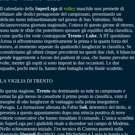
Il calendario della
SuperLega
di
volley
maschile non permette di
rifiatare alle dodici protagoniste del campionato, presentando un
delicato turno infrasettimanale nel giorno di San Valentino. Nella
diciannovesima giornata stagionale, l’ottava di questo girone di ritorno,
sono tante le sfide che potrebbero spostare gli equilibri della classifica,
come quella che vede contrapposte
Trento
e
Lube
. A IlT quotidiano
Arena si affronteranno rispettivamente la prima e la quarta forza del
torneo, al momento separate da quattordici lunghezze in classifica. Se
consideriamo gli ultimi cinque precedenti tra questi due club, il bilancio
pende leggermente a favore dei padroni di casa, che hanno prevalso tre
volte, mentre gli ospiti si sono imposti in due occasioni. Le due
squadre, pochi mesi fa, hanno dato battaglia nella finale scudetto.
LA VIGILIA DI TRENTO
In questa stagione,
Trento
sta dominando su tutte in campionato e
ormai ha già messo in cassaforte il primo posto in classifica, visto il
margine di otto lunghezze di vantaggio sulla prima inseguitrice
Perugia. La formazione allenata da Fabio
Soli
, detentrice del titolo, si
presenta a questo appuntamento dopo una striscia positiva di nove
vittorie consecutive che hanno rinsaldato il comando. L’unica sconfitta
in SuperLega per i gialloblù risale a dicembre sul campo di Modena.
Nello schieramento iniziale, l’ex tecnico di Cisterna punterà sulla
diagonale
Sbertoli
-Rychlicki, con Michieletto e Lavia in banda e la