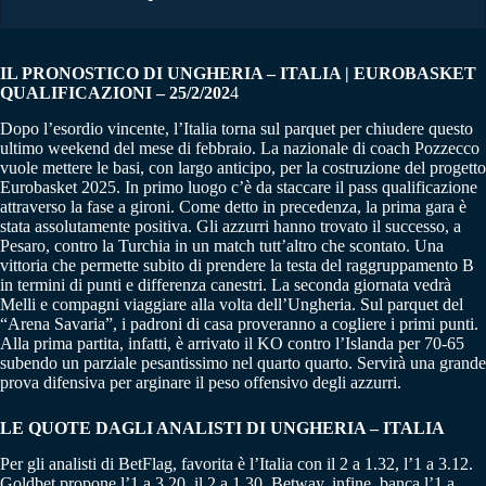
IL PRONOSTICO DI UNGHERIA – ITALIA | EUROBASKET
QUALIFICAZIONI – 25/2/202
4
Dopo l’esordio vincente, l’Italia torna sul parquet per chiudere questo
ultimo weekend del mese di febbraio. La nazionale di coach Pozzecco
vuole mettere le basi, con largo anticipo, per la costruzione del progetto
Eurobasket 2025. In primo luogo c’è da staccare il pass qualificazione
attraverso la fase a gironi. Come detto in precedenza, la prima gara è
stata assolutamente positiva. Gli azzurri hanno trovato il successo, a
Pesaro, contro la Turchia in un match tutt’altro che scontato. Una
vittoria che permette subito di prendere la testa del raggruppamento B
in termini di punti e differenza canestri. La seconda giornata vedrà
Melli e compagni viaggiare alla volta dell’Ungheria. Sul parquet del
“Arena Savaria”, i padroni di casa proveranno a cogliere i primi punti.
Alla prima partita, infatti, è arrivato il KO contro l’Islanda per 70-65
subendo un parziale pesantissimo nel quarto quarto. Servirà una grande
prova difensiva per arginare il peso offensivo degli azzurri.
LE QUOTE DAGLI ANALISTI DI UNGHERIA – ITALIA
Per gli analisti di BetFlag, favorita è l’Italia con il 2 a 1.32, l’1 a 3.12.
Goldbet propone l’1 a 3.20, il 2 a 1.30. Betway, infine, banca l’1 a