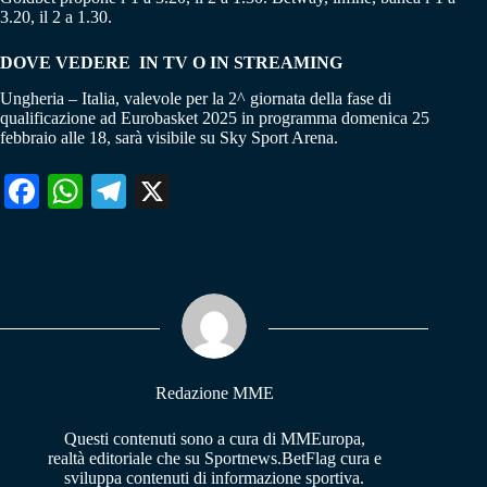
3.20, il 2 a 1.30.
DOVE VEDERE IN TV O IN STREAMING
Ungheria – Italia, valevole per la 2^ giornata della fase di
qualificazione ad Eurobasket 2025 in programma domenica 25
febbraio alle 18, sarà visibile su Sky Sport Arena.
Fa
W
Te
X
ce
ha
le
bo
ts
gr
ok
A
a
pp
m
Redazione MME
Questi contenuti sono a cura di MMEuropa,
realtà editoriale che su Sportnews.BetFlag cura e
sviluppa contenuti di informazione sportiva.