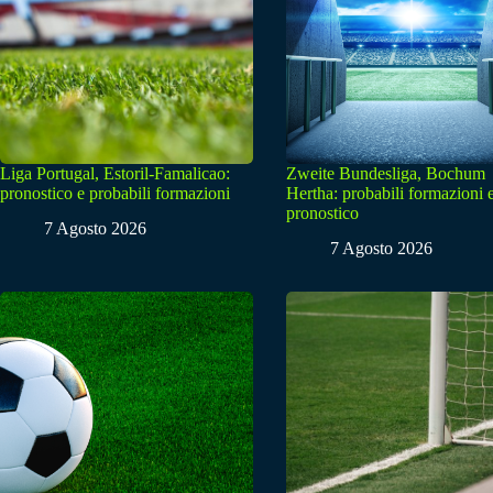
Liga Portugal, Estoril-Famalicao:
Zweite Bundesliga, Bochum
pronostico e probabili formazioni
Hertha: probabili formazioni 
pronostico
7 Agosto 2026
7 Agosto 2026