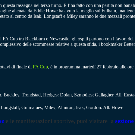
questa rassegna nel terzo turno. E l’ha fatto con una partita non banale, 
mpagine allenata da Eddie
Howe
ha avuto la meglio sul Fulham, mantenend
tato al centro da Isak. Longstaff e Miley saranno le due mezzali pronte 
di FA Cup tra Blackburn e Newcastle, gli ospiti partono con i favori del 
 complessivo delle scommesse relative a questa sfida, i bookmaker Bett
ttavi di finale di
FA Cup
, è in programma martedì 27 febbraio alle ore 2
, Buckley, Trondstad, Hedges: Dolan, Szmodics; Gallagher. All. Eusta
; Longstaff, Guimaraes, Miley; Almiron, Isak, Gordon. All. Howe
se
e le manifestazioni sportive, puoi visitare la
sezione