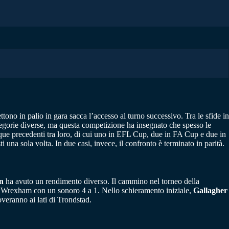
ttono in palio in gara sacca l’accesso al turno successivo. Tra le sfide in
tegorie diverse, ma questa competizione ha insegnato che spesso le
inque precedenti tra loro, di cui uno in EFL Cup, due in FA Cup e due in
una sola volta. In due casi, invece, il confronto è terminato in parità.
n
ha avuto un rendimento diverso. Il cammino nel torneo della
 il Wrexham con un sonoro 4 a 1. Nello schieramento iniziale,
Gallagher
eranno ai lati di Trondstad.