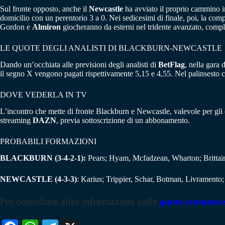
Sul fronte opposto, anche il
Newcastle
ha avviato il proprio cammino in 
domicilio con un perentorio 3 a 0. Nei sedicesimi di finale, poi, la co
Gordon e
Almiron
giocheranno da esterni nel tridente avanzato, comple
LE QUOTE DEGLI ANALISTI DI BLACKBURN-NEWCASTLE
Dando un’occhiata alle previsioni degli analisti di
BetFlag
, nella gara 
il segno X vengono pagati rispettivamente 5,15 e 4,55. Nel palinsesto
DOVE VEDERLA IN TV
L’incontro che mette di fronte Blackburn e Newcastle, valevole per gli o
streaming
DAZN
, previa sottoscrizione di un abbonamento.
PROBABILI FORMAZIONI
BLACKBURN (3-4-2-1):
Pears; Hyam, Mcfadzean, Wharton; Brittain
NEWCASTLE (4-3-3)
: Karius; Trippier, Schar, Botman, Livramento
Per consultare altre informazioni sulle
quote scommes