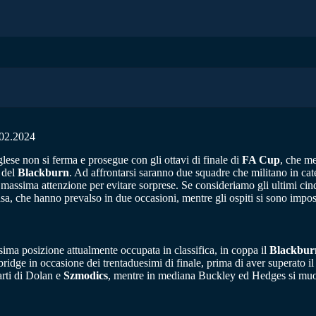
2.2024
ese non si ferma e prosegue con gli ottavi di finale di
FA Cup
, che me
 del
Blackburn
. Ad affrontarsi saranno due squadre che militano in ca
la massima attenzione per evitare sorprese. Se consideriamo gli ultimi c
, che hanno prevalso in due occasioni, mentre gli ospiti si sono imposti 
sima posizione attualmente occupata in classifica, in coppa il
Blackbur
mbridge in occasione dei trentaduesimi di finale, prima di aver superato
arti di Dolan e
Szmodics
, mentre in mediana Buckley ed Hedges si muov