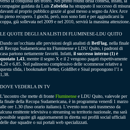
verso la conquista del trofeo. Nel primo round della contesa, infatti, la
compagine guidata da Luis
Zubeldia
ha strappato il successo di misura
davanti al proprio pubblico grazie al goal messo a segno da Alex Arce
in pieno recupero. I giochi, però, non sono fatti e per aggiudicarsi la
coppa, già sollevata nel 2009 e nel 2010, servirà la massima attenzione.
LE QUOTE DEGLI ANALISTI DI FLUMINESE-LDU QUITO
Dando un’occhiata alle previsioni degli analisti di
BetFlag
, nella finale
di Recopa Sudamericana tra Fluminense e LDU Quito, i padroni di
casa partono nettamente favoriti. Infatti,
il successo interno (1) è
quotato 1,43
, mentre il segno X e il 2 vengono pagati rispettivamente
4,20 e 6,85. Nel palinsesto complessivo delle scommesse relative a
questa sfida, i bookmaker Better, GoldBet e Sisal propongono l’1 a
1,38.
DOVE VEDERLA IN TV
L’incontro che mette di fronte
Fluminense
e LDU Quito, valevole per
la finale della Recopa Sudamericana, è in programma venerdì 1 marzo
alle ore 1.30 (fuso orario italiano). L’evento non sarà trasmesso da
alcuna emittente televisiva o streaming su territorio nazionale, ma sarà
possibile seguire gli aggiornamenti in diretta sui profili social ufficiali
delle due squadre o sui portali web specializzati.