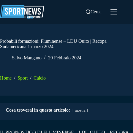
Salta
al
Cerca
contenuto
Probabili formazioni: Fluminense – LDU Quito | Recopa
Sudamericana 1 marzo 2024
Salvo Mangano
29 Febbraio 2024
Home
/
Sport
/
Calcio
Cosa troverai in questo articolo:
mostra
IL PRONOSTICO DI FLUMINENSE – LDU QUITO – RECOPA