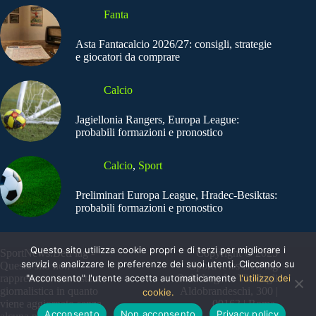
Fanta
Asta Fantacalcio 2026/27: consigli, strategie
e giocatori da comprare
Calcio
Jagiellonia Rangers, Europa League:
probabili formazioni e pronostico
Calcio
,
Sport
Preliminari Europa League, Hradec-Besiktas:
probabili formazioni e pronostico
Questo sito utilizza cookie propri e di terzi per migliorare i
SportNews.BetFlag -
Copyright © 2025
servizi e analizzare le preferenze dei suoi utenti. Cliccando su
Questo sito non
SportNews BetFlag
"Acconsento" l'utente accetta automaticamente
l'utilizzo dei
rappresenta una testata
Sede Legale: Via degli
giornalistica in quanto
Aldobrandeschi, 300 |
cookie.
viene aggiornato senza
00163 | Roma
Acconsento
Non acconsento
Privacy policy