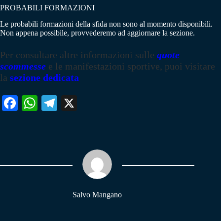
PROBABILI FORMAZIONI
Le probabili formazioni della sfida non sono al momento disponibili.
Non appena possibile, provvederemo ad aggiornare la sezione.
Per consultare altre informazioni sulle
quote
scommesse
e le manifestazioni sportive, puoi visitare
la
sezione dedicata
Fa
W
Te
X
ce
ha
le
bo
ts
gr
ok
A
a
pp
m
Salvo Mangano