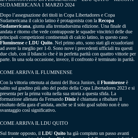
SUDAMERICANA 1 MARZO 2024
Dopo l’assegnazione dei titoli in Copa Libertadores e Copa
Sudamericana il calcio latino è protagonista con la
Recopa
Sudamericana
, giunta alla trentaduesima edizione. Una finale di
andata e ritorno che vede contrapposte le squadre vincitrici delle due
principali competizioni continentali di calcio latino, in questo caso
Fluminense
e
LDU Quito
. Nel primo atto, sono stati gli ecuadoriani
ad avere la meglio per 1-0. Sono nove i precedenti ufficiali tra questi
due club, con il bilancio che è in perfetta parità con quattro vittorie per
parte. In una sola occasione, invece, il confronto è terminato in parità.
COME ARRIVA IL FLUMINENSE
Con la vittoria ottenuta ai danni del Boca Juniors, il
Fluminense
è
salito sul gradino più alto del podio della Copa Libertadores 2023 e si
presenta per la prima volta nella sua storia a questa sfida. La
formazione allenata da Fernando
Diniz
è chiamata a ribaltare il
risultato della gara d’andata, anche se il solo goal subito non è uno
svantaggio così significativo.
COME ARRIVA IL LDU QUITO
Sul fronte opposto, il
LDU Quito
ha già compiuto un passo avanti