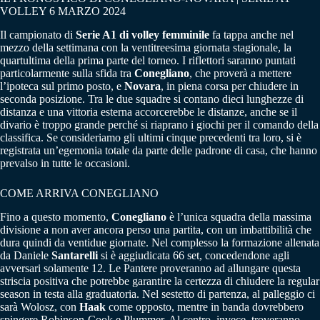
VOLLEY 6 MARZO 2024
Il campionato di
Serie A1 di volley femminile
fa tappa anche nel
mezzo della settimana con la ventitreesima giornata stagionale, la
quartultima della prima parte del torneo. I riflettori saranno puntati
particolarmente sulla sfida tra
Conegliano
, che proverà a mettere
l’ipoteca sul primo posto, e
Novara
, in piena corsa per chiudere in
seconda posizione. Tra le due squadre si contano dieci lunghezze di
distanza e una vittoria esterna accorcerebbe le distanze, anche se il
divario è troppo grande perché si riaprano i giochi per il comando della
classifica. Se consideriamo gli ultimi cinque precedenti tra loro, si è
registrata un’egemonia totale da parte delle padrone di casa, che hanno
prevalso in tutte le occasioni.
COME ARRIVA CONEGLIANO
Fino a questo momento,
Conegliano
è l’unica squadra della massima
divisione a non aver ancora perso una partita, con un imbattibilità che
dura quindi da ventidue giornate. Nel complesso la formazione allenata
da Daniele
Santarelli
si è aggiudicata 66 set, concedendone agli
avversari solamente 12. Le Pantere proveranno ad allungare questa
striscia positiva che potrebbe garantire la certezza di chiudere la regular
season in testa alla graduatoria. Nel sestetto di partenza, al palleggio ci
sarà Wolosz, con
Haak
come opposto, mentre in banda dovrebbero
spingere Robinson-Cook e Plummer. Al centro, invece, troveranno