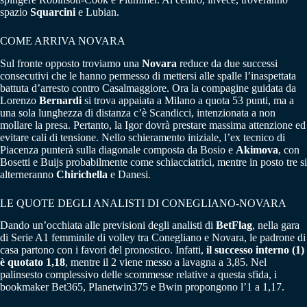
spazio
Squarcini
e Lubian.
COME ARRIVA NOVARA
Sul fronte opposto troviamo una
Novara
reduce da due successi
consecutivi che le hanno permesso di mettersi alle spalle l’inaspettata
battuta d’arresto contro Casalmaggiore. Ora la compagine guidata da
Lorenzo
Bernardi
si trova appaiata a Milano a quota 53 punti, ma a
una sola lunghezza di distanza c’è Scandicci, intenzionata a non
mollare la presa. Pertanto, la Igor dovrà prestare massima attenzione ed
evitare cali di tensione. Nello schieramento iniziale, l’ex tecnico di
Piacenza punterà sulla diagonale composta da Bosio e
Akimova
, con
Bosetti e Buijs probabilmente come schiacciatrici, mentre in posto tre si
alterneranno
Chirichella
e Danesi.
LE QUOTE DEGLI ANALISTI DI CONEGLIANO-NOVARA
Dando un’occhiata alle previsioni degli analisti di
BetFlag
, nella gara
di Serie A1 femminile di volley tra Conegliano e Novara, le padrone di
casa partono con i favori del pronostico. Infatti,
il successo interno (1)
è quotato 1,18
, mentre il 2 viene messo a lavagna a 3,85. Nel
palinsesto complessivo delle scommesse relative a questa sfida, i
bookmaker Bet365, Planetwin375 e Bwin propongono l’1 a 1,17.