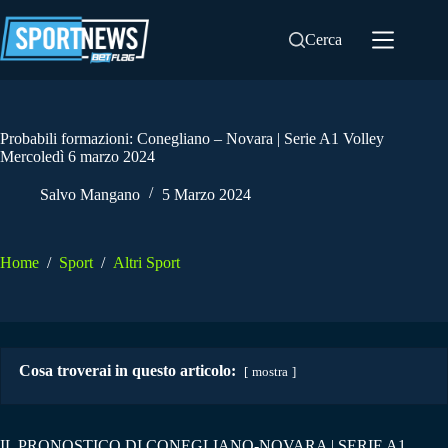
Salta
al
Cerca
contenuto
Probabili formazioni: Conegliano – Novara | Serie A1 Volley
Mercoledì 6 marzo 2024
Salvo Mangano
5 Marzo 2024
Home
/
Sport
/
Altri Sport
Cosa troverai in questo articolo:
mostra
IL PRONOSTICO DI CONEGLIANO-NOVARA | SERIE A1