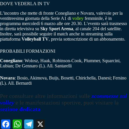
DOVE VEDERLA IN TV
L’incontro che mette di fronte Conegliano e Novara, valevole per la
ventitreesima giornata della Serie A1 di
volley
femminile, è in
programma mercoledì 6 marzo alle ore 20.30. L’evento sarà trasmesso
in diretta televisiva su
Sky Sport Arena
, al canale 204 del satellite.
Inoltre, sarà possibile seguire il match anche in streaming sulla
piattaforma
Volleyball TV
, previa sottoscrizione di un abbonamento.
PROBABILI FORMAZIONI
Conegliano
: Wolosz, Haak, Robinson-Cook, Plummer, Squarcini,
Lubian; De Gennaro (L). All. Santarelli
Novara
: Bosio, Akimova, Buijs, Bosetti, Chirichella, Danesi; Fersino
(L). All. Bernardi
Per consultare altre informazioni sulle
scommesse sul
volley
e le manifestazioni sportive, puoi visitare la
sezione dedicata
Fa
W
Te
X