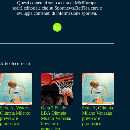
Questi contenuti sono a cura di MMEuropa,
realtà editoriale che su Sportnews.BetFlag cura e
sviluppa contenuti di informazione sportiva.
Articoli correlati
Serie A, Venezia
Gara 2 Finale
Serie A, Olimpia
Olimpia Milano:
LBA Olimpia
Milano Venezia:
preview e
Milano-Venezia:
preview e
pronostico
Preview e
pronostico
pronostico