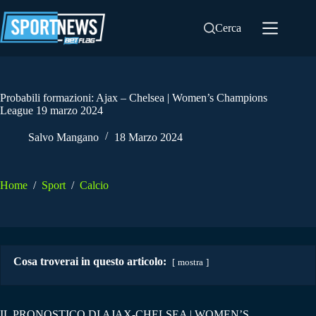
Salta
al
Cerca
contenuto
Probabili formazioni: Ajax – Chelsea | Women’s Champions
League 19 marzo 2024
Salvo Mangano
18 Marzo 2024
Home
/
Sport
/
Calcio
Cosa troverai in questo articolo:
mostra
IL PRONOSTICO DI AJAX-CHELSEA | WOMEN’S