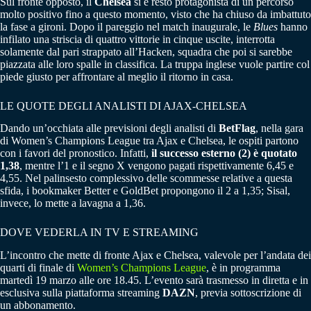
Sul fronte opposto, il
Chelsea
si è resto protagonista di un percorso
molto positivo fino a questo momento, visto che ha chiuso da imbattuto
la fase a gironi. Dopo il pareggio nel match inaugurale, le
Blues
hanno
infilato una striscia di quattro vittorie in cinque uscite, interrotta
solamente dal pari strappato all’Hacken, squadra che poi si sarebbe
piazzata alle loro spalle in classifica. La truppa inglese vuole partire col
piede giusto per affrontare al meglio il ritorno in casa.
LE QUOTE DEGLI ANALISTI DI AJAX-CHELSEA
Dando un’occhiata alle previsioni degli analisti di
BetFlag
, nella gara
di Women’s Champions League tra Ajax e Chelsea, le ospiti partono
con i favori del pronostico. Infatti,
il successo esterno (2) è quotato
1,38
, mentre l’1 e il segno X vengono pagati rispettivamente 6,45 e
4,55. Nel palinsesto complessivo delle scommesse relative a questa
sfida, i bookmaker Better e GoldBet propongono il 2 a 1,35; Sisal,
invece, lo mette a lavagna a 1,36.
DOVE VEDERLA IN TV E STREAMING
L’incontro che mette di fronte Ajax e Chelsea, valevole per l’andata dei
quarti di finale di
Women’s Champions League
, è in programma
martedì 19 marzo alle ore 18.45. L’evento sarà trasmesso in diretta e in
esclusiva sulla piattaforma streaming
DAZN
, previa sottoscrizione di
un abbonamento.