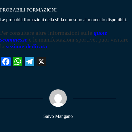
PROBABILI FORMAZIONI
Le probabili formazioni della sfida non sono al momento disponibili.
Per consultare altre informazioni sulle
quote
scommesse
e le manifestazioni sportive, puoi visitare
la
sezione dedicata
Fa
W
Te
X
ce
ha
le
bo
ts
gr
ok
A
a
pp
m
Salvo Mangano