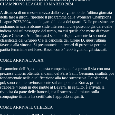
CHAMPIONS LEAGUE 19 MARZO 2024
A distanza di un mese e mezzo dallo svolgimento dell’ultima giornata
della fase a gironi, riprende il programma della Women’s Champions
League 2023/2024, con le gare d’andata dei quarti. Nelle prossime ore
andranno in scena alcune sfide interessanti che possono già dare delle
indicazioni sul passaggio del turno, tra cui quella che mette di fronte
Ajax e Chelsea. Ad affrontarsi saranno rispettivamente la seconda
classificata del Gruppo C e la capolista del girone D, quest’ultima
favorita alla vittoria. Si preannuncia un record di presenza per una
partita femminile nei Paesi Bassi, con 34.200 tagliandi già staccati.
COME ARRIVA L’AJAX
Il cammino dell’Ajax in questa competizione ha preso il via con una
preziosa vittoria ottenuta ai danni del Paris Saint-Germain, risultata poi
fondamentale nella qualificazione alla fase successiva. Le olandesi,
poi, sono cadute rovinosamente sul campo della Roma, prima di
strappare 4 punti in due partite al Bayern. In seguito, è arrivata la
rivincita da parte delle francesi, ma il successo di misura sulla
compagine italiana ha certificato l’approdo ai quarti.
COME ARRIVA IL CHELSEA