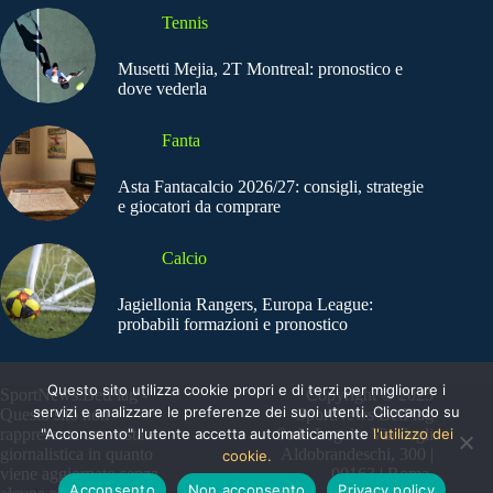
Tennis
Musetti Mejia, 2T Montreal: pronostico e
dove vederla
Fanta
Asta Fantacalcio 2026/27: consigli, strategie
e giocatori da comprare
Calcio
Jagiellonia Rangers, Europa League:
probabili formazioni e pronostico
Questo sito utilizza cookie propri e di terzi per migliorare i
SportNews.BetFlag -
Copyright © 2025
servizi e analizzare le preferenze dei suoi utenti. Cliccando su
Questo sito non
SportNews BetFlag
"Acconsento" l'utente accetta automaticamente
l'utilizzo dei
rappresenta una testata
Sede Legale: Via degli
giornalistica in quanto
Aldobrandeschi, 300 |
cookie.
viene aggiornato senza
00163 | Roma
Acconsento
Non acconsento
Privacy policy