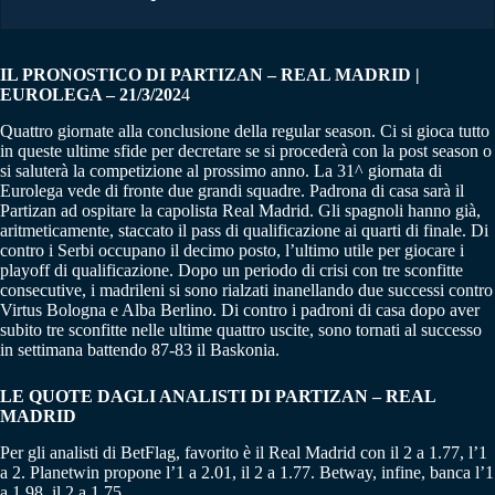
IL PRONOSTICO DI PARTIZAN – REAL MADRID |
EUROLEGA – 21/3/202
4
Quattro giornate alla conclusione della regular season. Ci si gioca tutto
in queste ultime sfide per decretare se si procederà con la post season o
si saluterà la competizione al prossimo anno. La 31^ giornata di
Eurolega vede di fronte due grandi squadre. Padrona di casa sarà il
Partizan ad ospitare la capolista Real Madrid. Gli spagnoli hanno già,
aritmeticamente, staccato il pass di qualificazione ai quarti di finale. Di
contro i Serbi occupano il decimo posto, l’ultimo utile per giocare i
playoff di qualificazione. Dopo un periodo di crisi con tre sconfitte
consecutive, i madrileni si sono rialzati inanellando due successi contro
Virtus Bologna e Alba Berlino. Di contro i padroni di casa dopo aver
subito tre sconfitte nelle ultime quattro uscite, sono tornati al successo
in settimana battendo 87-83 il Baskonia.
LE QUOTE DAGLI ANALISTI DI PARTIZAN – REAL
MADRID
Per gli analisti di BetFlag, favorito è il Real Madrid con il 2 a 1.77, l’1
a 2. Planetwin propone l’1 a 2.01, il 2 a 1.77. Betway, infine, banca l’1
a 1.98, il 2 a 1.75.