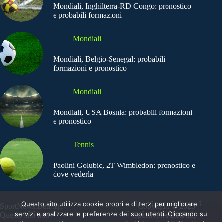
Mondiali, Inghilterra-RD Congo: pronostico
e probabili formazioni
Mondiali
Mondiali, Belgio-Senegal: probabili
formazioni e pronostico
Mondiali
Mondiali, USA Bosnia: probabili formazioni
e pronostico
Tennis
Paolini Golubic, 2T Wimbledon: pronostico e
dove vederla
Questo sito utilizza cookie propri e di terzi per migliorare i
SportNews.BetFlag -
Copyright © 2025
servizi e analizzare le preferenze dei suoi utenti. Cliccando su
Questo sito non
SportNews BetFlag