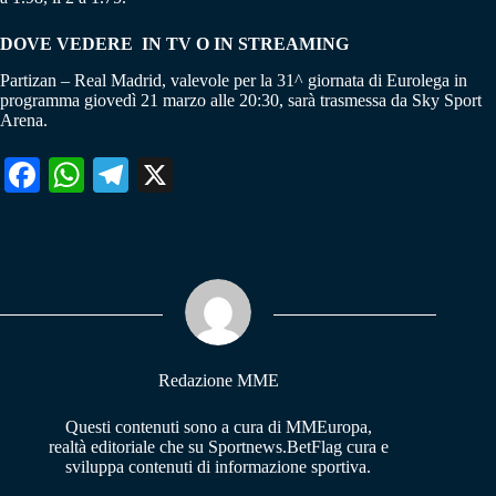
DOVE VEDERE IN TV O IN STREAMING
Partizan – Real Madrid, valevole per la 31^ giornata di Eurolega in
programma giovedì 21 marzo alle 20:30, sarà trasmessa da Sky Sport
Arena.
Fa
W
Te
X
ce
ha
le
bo
ts
gr
ok
A
a
pp
m
Redazione MME
Questi contenuti sono a cura di MMEuropa,
realtà editoriale che su Sportnews.BetFlag cura e
sviluppa contenuti di informazione sportiva.