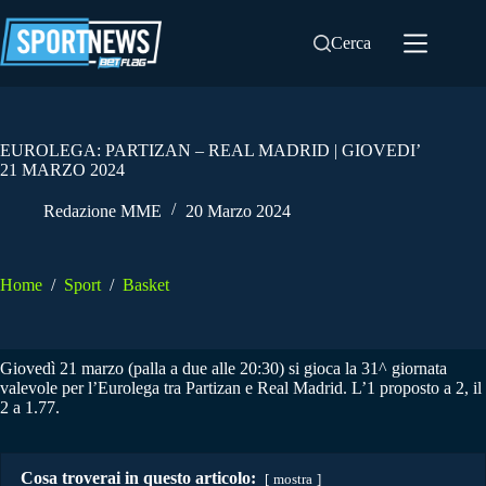
Salta
al
Cerca
contenuto
EUROLEGA: PARTIZAN – REAL MADRID | GIOVEDI’
21 MARZO 2024
Redazione MME
20 Marzo 2024
Home
/
Sport
/
Basket
Giovedì 21 marzo (palla a due alle 20:30) si gioca la 31^ giornata
valevole per l’Eurolega tra Partizan e Real Madrid. L’1 proposto a 2, il
2 a 1.77.
Cosa troverai in questo articolo:
mostra