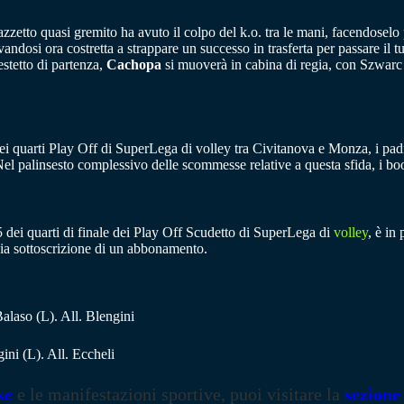
palazzetto quasi gremito ha avuto il colpo del k.o. tra le mani, facendo
ndosi ora costretta a strappare un successo in trasferta per passare il tu
stetto di partenza,
Cachopa
si muoverà in cabina di regia, con Szwar
ei quarti Play Off di SuperLega di volley tra Civitanova e Monza, i padr
 Nel palinsesto complessivo delle scommesse relative a questa sfida, i
 dei quarti di finale dei Play Off Scudetto di SuperLega di
volley
, è in
ia sottoscrizione di un abbonamento.
alaso (L). All. Blengini
ni (L). All. Eccheli
se
e le manifestazioni sportive, puoi visitare la
sezione