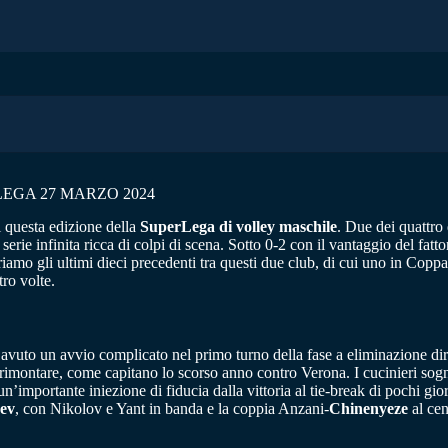
EGA 27 MARZO 2024
i questa edizione della
SuperLega di volley maschile
. Due dei quattro 
 serie infinita ricca di colpi di scena. Sotto 0-2 con il vantaggio del fa
iamo gli ultimi dieci precedenti tra questi due club, di cui uno in Coppa
tro volte.
avuto un avvio complicato nel primo turno della fase a eliminazione dire
i rimontare, come capitano lo scorso anno contro Verona. I cucinieri so
un’importante iniezione di fiducia dalla vittoria al tie-break di pochi gi
ev
, con Nikolov e Yant in banda e la coppia Anzani-
Chinenyeze
al cen