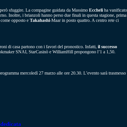
selo però sfuggire. La compagine guidata da Massimo
Eccheli
ha vanificato
rno. Inoltre, i brianzoli hanno perso due finali in questa stagione, prima
c come opposto e
Takahashi
-Maar in posto quattro. A centro rete ci
oni di casa partono con i favori del pronostico. Infatti,
il successo
 bookmaker SNAI, StarCasinò e WilliamHill propongono l’1 a 1,50.
 programma mercoledì 27 marzo alle ore 20.30. L’evento sarà trasmesso
 dedicata