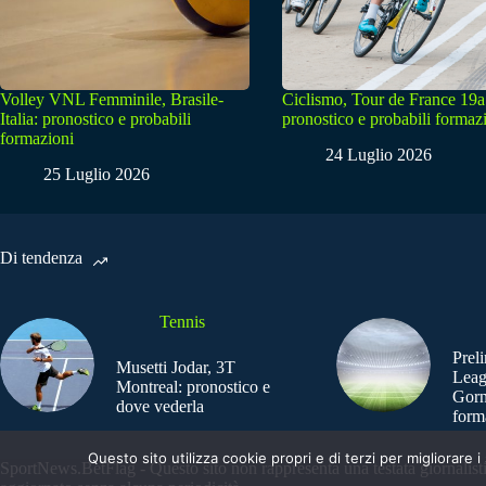
Volley VNL Femminile, Brasile-
Ciclismo, Tour de France 19a
Italia: pronostico e probabili
pronostico e probabili formaz
formazioni
24 Luglio 2026
25 Luglio 2026
Di tendenza
Tennis
Prel
Musetti Jodar, 3T
Leag
Montreal: pronostico e
Gorn
dove vederla
form
Questo sito utilizza cookie propri e di terzi per migliorar
SportNews.BetFlag - Questo sito non rappresenta una testata giornalist