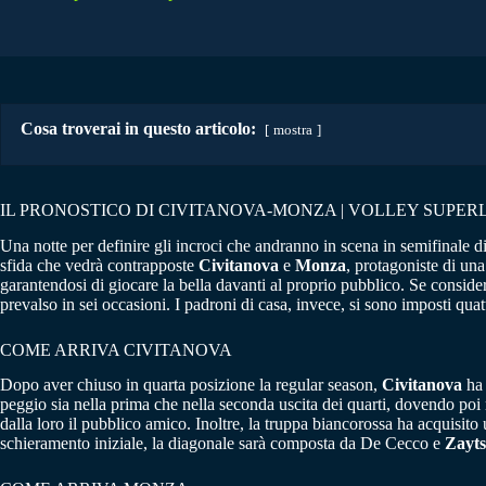
Cosa troverai in questo articolo:
mostra
IL PRONOSTICO DI CIVITANOVA-MONZA | VOLLEY SUPERL
Una notte per definire gli incroci che andranno in scena in semifinale d
sfida che vedrà contrapposte
Civitanova
e
Monza
, protagoniste di una
garantendosi di giocare la bella davanti al proprio pubblico. Se consider
prevalso in sei occasioni. I padroni di casa, invece, si sono imposti quat
COME ARRIVA CIVITANOVA
Dopo aver chiuso in quarta posizione la regular season,
Civitanova
ha 
peggio sia nella prima che nella seconda uscita dei quarti, dovendo po
dalla loro il pubblico amico. Inoltre, la truppa biancorossa ha acquisito 
schieramento iniziale, la diagonale sarà composta da De Cecco e
Zayts