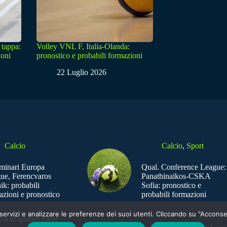
 tappa:
Volley VNL F, Italia-Olanda:
ioni
pronostico e probabili formazioni
22 Luglio 2026
Calcio
Calcio
,
Sport
iminari Europa
Qual. Conference League:
ue, Ferencvaros
Panathinaikos-CSKA
ik: probabili
Sofia: pronostico e
azioni e pronostico
probabili formazioni
e i servizi e analizzare le preferenze dei suoi utenti. Cliccando su "Acco
ica in quanto viene