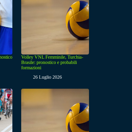
nostico
Volley VNL Femminile, Turchia-
Brasile: pronostico e probabili
formazioni
26 Luglio 2026