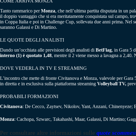
COME ARRIVA MONZA
Tanto rammarico per
Monza
, che nell’ultima partita disputata in un 
il doppio vantaggio che si era meritatamente conquistata sul campo, trova
in Coppa Italia e poi in Challenge Cup, sollevata due anni prima. Nel se
saranno Galassi e Di Martino.
LE QUOTE DEGLI ANALISTI
Dando un’occhiata alle previsioni degli analisti di
BetFlag
, in Gara 5 d
interno (1) è quotato 1,48
, mentre il 2 viene messo a lavagna a 2,40.
DOVE VEDERLA IN TV E STREAMING
L’incontro che mette di fronte Civitanova e Monza, valevole per Gara 5
in diretta e in esclusiva sulla piattaforma streaming
Volleyball TV,
prev
PROBABILI FORMAZIONI
Civitanova
: De Cecco, Zaytsev, Nikolov, Yant, Anzani, Chinenyeze; B
Monza
: Cachopa, Szwarc, Takahashi, Maar, Galassi, Di Martino; Gaggi
Per consultare altre informazioni sulle
quote scommes