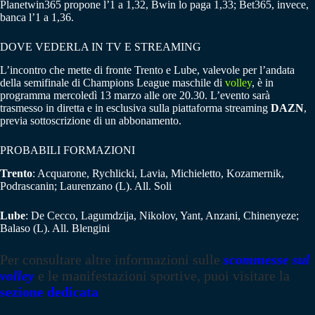
Planetwin365 propone l’1 a 1,32, Bwin lo paga 1,33; Bet365, invece,
banca l’1 a 1,36.
DOVE VEDERLA IN TV E STREAMING
L’incontro che mette di fronte Trento e Lube, valevole per l’andata
della semifinale di Champions League maschile di
volley
, è in
programma mercoledì 13 marzo alle ore 20.30. L’evento sarà
trasmesso in diretta e in esclusiva sulla piattaforma streaming
DAZN
,
previa sottoscrizione di un abbonamento.
PROBABILI FORMAZIONI
Trento
: Acquarone, Rychlicki, Lavia, Michieletto, Kozamernik,
Podrascanin; Laurenzano (L). All. Soli
Lube
: De Cecco, Lagumdzija, Nikolov, Yant, Anzani, Chinenyeze;
Balaso (L). All. Blengini
Per consultare altre informazioni sulle
scommesse sul
volley
e le manifestazioni sportive, puoi visitare la
sezione dedicata