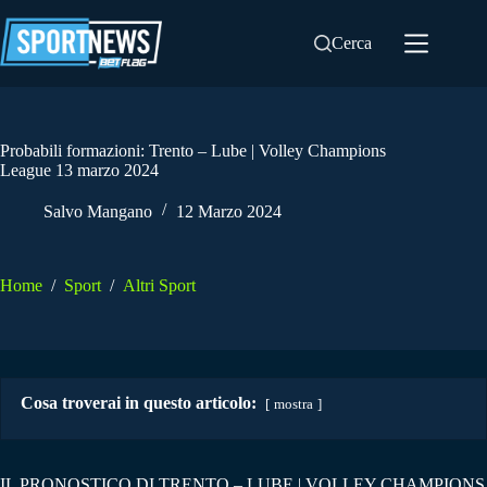
Salta
al
Cerca
contenuto
Probabili formazioni: Trento – Lube | Volley Champions
League 13 marzo 2024
Salvo Mangano
12 Marzo 2024
Home
/
Sport
/
Altri Sport
Cosa troverai in questo articolo:
mostra
IL PRONOSTICO DI TRENTO – LUBE | VOLLEY CHAMPIONS