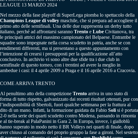
LEAGUE 13 MARZO 2024
Nel mezzo della fase playoff di SuperLega piomba lo spettacolo della
Champions League di volley
maschile, che si prepara ad accogliere il
primo atto delle semifinali. Una delle due rappresenta un derby tutto
italiano, perché ad affrontarsi saranno
Trento
e
Lube
Civitanova, tra
le principali attrici del massimo campionato del Belpaese. Entrambe le
squadre sono impegnate nella corsa scudetto in patria, anche se con
rendimenti differenti, ma si presentano a questo appuntamento con
l’intenzione di crearsi i presupposti per la qualificazione all’atto
conclusivo. In archivio vi sono altre due sfide tra i due club in
semifinale di questo torneo, con i trentini ad avere la meglio in
ambedue i casi: il 4 aprile 2009 a Praga e il 16 aprile 2016 a Cracovia.
COME ARRIVA TRENTO
Al penultimo atto della competizione
Trento
arriva in uno stato di
forma di tutto rispetto, galvanizzato dai recenti risultati ottenuti, pur con
l’indisponibilità di Sbertoli, fuori qualche settimana per la frattura al
dito di un mano. Infatti, la formazione guidata da Fabio
Soli
si è portata
2-0 nella serie dei quarti scudetto contro Modena, passando in rimonta
e al tie-break al PalaPanini in Gara 2. In Europa, invece, i gialloblù
hanno superato in modo netto il BR Volleys nei quarti di finale, dopo
aver chiuso al comando del proprio gruppo la fase a gironi. Nel sestetto
di partenza al palleggio ci sarà Acquarone, con
Rychlicki
come