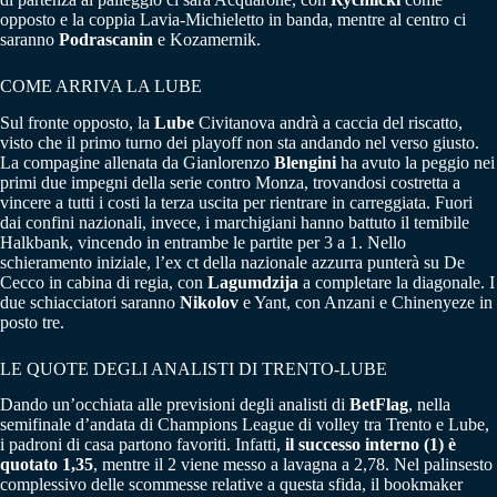
opposto e la coppia Lavia-Michieletto in banda, mentre al centro ci
saranno
Podrascanin
e Kozamernik.
COME ARRIVA LA LUBE
Sul fronte opposto, la
Lube
Civitanova andrà a caccia del riscatto,
visto che il primo turno dei playoff non sta andando nel verso giusto.
La compagine allenata da Gianlorenzo
Blengini
ha avuto la peggio nei
primi due impegni della serie contro Monza, trovandosi costretta a
vincere a tutti i costi la terza uscita per rientrare in carreggiata. Fuori
dai confini nazionali, invece, i marchigiani hanno battuto il temibile
Halkbank, vincendo in entrambe le partite per 3 a 1. Nello
schieramento iniziale, l’ex ct della nazionale azzurra punterà su De
Cecco in cabina di regia, con
Lagumdzija
a completare la diagonale. I
due schiacciatori saranno
Nikolov
e Yant, con Anzani e Chinenyeze in
posto tre.
LE QUOTE DEGLI ANALISTI DI TRENTO-LUBE
Dando un’occhiata alle previsioni degli analisti di
BetFlag
, nella
semifinale d’andata di Champions League di volley tra Trento e Lube,
i padroni di casa partono favoriti. Infatti,
il successo interno (1) è
quotato 1,35
, mentre il 2 viene messo a lavagna a 2,78. Nel palinsesto
complessivo delle scommesse relative a questa sfida, il bookmaker