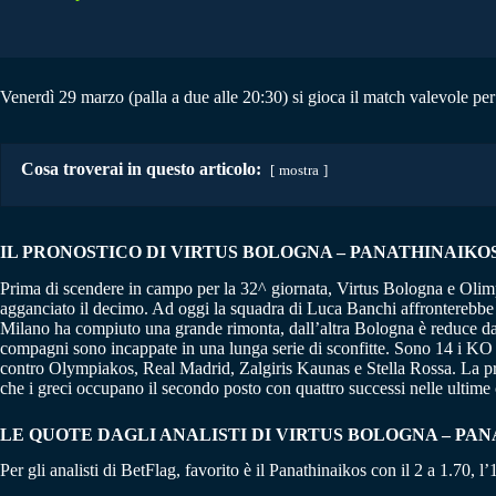
Venerdì 29 marzo (palla a due alle 20:30) si gioca il match valevole per
Cosa troverai in questo articolo:
mostra
IL PRONOSTICO DI VIRTUS BOLOGNA – PANATHINAIKOS |
Prima di scendere in campo per la 32^ giornata, Virtus Bologna e Olimp
agganciato il decimo. Ad oggi la squadra di Luca Banchi affronterebbe i
Milano ha compiuto una grande rimonta, dall’altra Bologna è reduce da u
compagni sono incappate in una lunga serie di sconfitte. Sono 14 i KO tot
contro Olympiakos, Real Madrid, Zalgiris Kaunas e Stella Rossa. La pro
che i greci occupano il secondo posto con quattro successi nelle ultime 
LE QUOTE DAGLI ANALISTI DI VIRTUS BOLOGNA – PA
Per gli analisti di BetFlag, favorito è il Panathinaikos con il 2 a 1.70, l