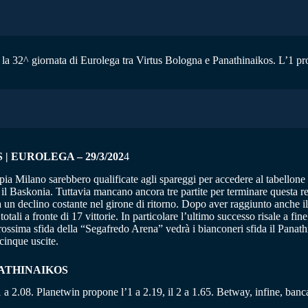
 la 32^ giornata di Eurolega tra Virtus Bologna e Panathinaikos. L’1 pro
 EUROLEGA – 29/3/202
4
ia Milano sarebbero qualificate agli spareggi per accedere al tabellone
l Baskonia. Tuttavia mancano ancora tre partite per terminare questa reg
n declino costante nel girone di ritorno. Dopo aver raggiunto anche il t
ali a fronte di 17 vittorie. In particolare l’ultimo successo risale a fin
ssima sfida della “Segafredo Arena” vedrà i bianconeri sfida il Panath
cinque uscite.
NATHINAIKOS
’1 a 2.08. Planetwin propone l’1 a 2.19, il 2 a 1.65. Betway, infine, banca