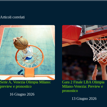
Articoli correlati
Serie A, Venezia Olimpia Milano:
Gara 2 Finale LBA Olimpia
preview e pronostico
Milano-Venezia: Preview e
pronostico
16 Giugno 2026
13 Giugno 2026