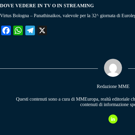
DOVE VEDERE IN TV O IN STREAMING
Virtus Bologna – Panathinaikos, valevole per la 32^ giornata di Euro
Fa
W
Te
X
ce
ha
le
bo
ts
gr
ok
A
a
pp
m
Redazione MME
Questi contenuti sono a cura di MMEuropa, realtà editoriale c
contenuti di informazione spo