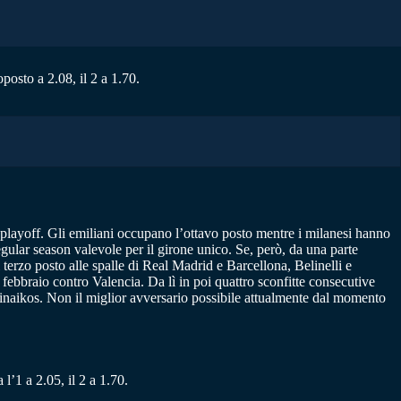
posto a 2.08, il 2 a 1.70.
 playoff. Gli emiliani occupano l’ottavo posto mentre i milanesi hanno
ular season valevole per il girone unico. Se, però, da una parte
erzo posto alle spalle di Real Madrid e Barcellona, Belinelli e
e febbraio contro Valencia. Da lì in poi quattro sconfitte consecutive
inaikos. Non il miglior avversario possibile attualmente dal momento
 l’1 a 2.05, il 2 a 1.70.