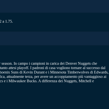
2 a 1.75.
ar season. In campo i campioni in carica dei Denver Nuggets che
to attesi playoff. I padroni di casa vogliono tornare al successo dal
 Phoenix Suns di Kevin Durant e i Minnesota Timberwolves di Edwards,
fica, attualmente terza, per avere un accoppiamento più vantaggioso ai
eltics e i Milwaukee Bucks. A differenza dei Nuggets, Mitchell e