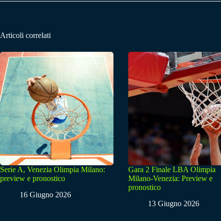
Articoli correlati
Serie A, Venezia Olimpia Milano:
Gara 2 Finale LBA Olimpia
preview e pronostico
Milano-Venezia: Preview e
pronostico
16 Giugno 2026
13 Giugno 2026