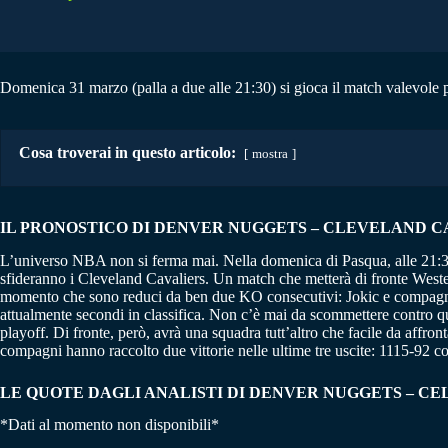
Domenica 31 marzo (palla a due alle 21:30) si gioca il match valevole p
Cosa troverai in questo articolo:
mostra
IL PRONOSTICO DI DENVER NUGGETS – CLEVELAND CAVA
L’universo NBA non si ferma mai. Nella domenica di Pasqua, alle 21:30 
sfideranno i Cleveland Cavaliers. Un match che metterà di fronte Wester
momento che sono reduci da ben due KO consecutivi: Jokic e compagni
attualmente secondi in classifica. Non c’è mai da scommettere contro q
playoff. Di fronte, però, avrà una squadra tutt’altro che facile da affro
compagni hanno raccolto due vittorie nelle ultime tre uscite: 1115-92 co
LE QUOTE DAGLI ANALISTI DI DENVER NUGGETS – C
*Dati al momento non disponibili*