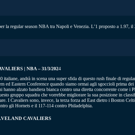
er la regular season NBA tra Napoli e Venezia. L’1 proposto a 1.97, il 
LIERS | NBA – 31/3/202
4
italiane, andrà in scena una super sfida di questo rush finale di regul
n ed Eastern Conference quando siamo ormai agli sgoccioli prima dei tan
 hanno alzato bandiera bianca contro una diretta concorrente come i
uesto gruppo squadra che vorrebbe migliorare la sua posizione in classi
ntare. I Cavaliers sono, invece, la terza forza ad East dietro i Boston C
ntro gli Hornets e il 117-114 contro Philadelphia.
ELVELAND CAVALIERS