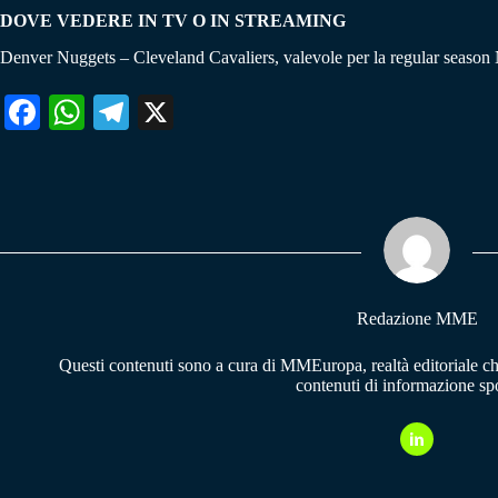
DOVE VEDERE IN TV O IN STREAMING
Denver Nuggets – Cleveland Cavaliers, valevole per la regular seaso
Fa
W
Te
X
ce
ha
le
bo
ts
gr
ok
A
a
pp
m
Redazione MME
Questi contenuti sono a cura di MMEuropa, realtà editoriale c
contenuti di informazione spo