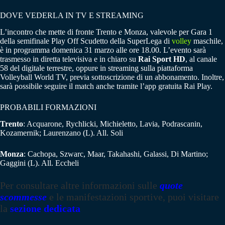
DOVE VEDERLA IN TV E STREAMING
L’incontro che mette di fronte Trento e Monza, valevole per Gara 1
della semifinale Play Off Scudetto della SuperLega di
volley
maschile,
è in programma domenica 31 marzo alle ore 18.00. L’evento sarà
trasmesso in diretta televisiva e in chiaro su
Rai Sport HD
, al canale
58 del digitale terrestre, oppure in streaming sulla piattaforma
Volleyball World TV, previa sottoscrizione di un abbonamento. Inoltre,
sarà possibile seguire il match anche tramite l’app gratuita Rai Play.
PROBABILI FORMAZIONI
Trento
: Acquarone, Rychlicki, Michieletto, Lavia, Podrascanin,
Kozamernik; Laurenzano (L). All. Soli
Monza
: Cachopa, Szwarc, Maar, Takahashi, Galassi, Di Martino;
Gaggini (L). All. Eccheli
Per consultare altre informazioni sulle
quote
scommesse
e le manifestazioni sportive, puoi visitare
la
sezione dedicata