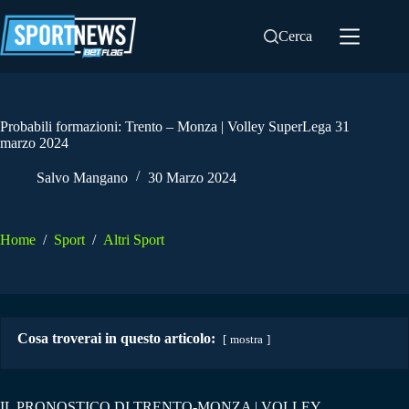
Salta
al
Cerca
contenuto
Probabili formazioni: Trento – Monza | Volley SuperLega 31
marzo 2024
Salvo Mangano
30 Marzo 2024
Home
/
Sport
/
Altri Sport
Cosa troverai in questo articolo:
mostra
IL PRONOSTICO DI TRENTO-MONZA | VOLLEY