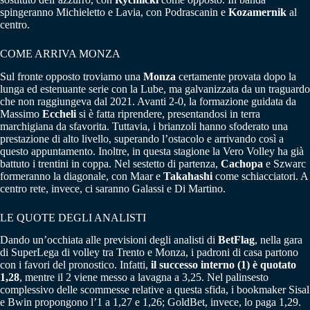
spingeranno Michieletto e Lavia, con Podrascanin e
Kozamernik
al
centro.
COME ARRIVA MONZA
Sul fronte opposto troviamo una
Monza
certamente provata dopo la
lunga ed estenuante serie con la Lube, ma galvanizzata da un traguardo
che non raggiungeva dal 2021. Avanti 2-0, la formazione guidata da
Massimo
Eccheli
si è fatta riprendere, presentandosi in terra
marchigiana da sfavorita. Tuttavia, i brianzoli hanno sfoderato una
prestazione di alto livello, superando l’ostacolo e arrivando così a
questo appuntamento. Inoltre, in questa stagione la Vero Volley ha già
battuto i trentini in coppa. Nel sestetto di partenza,
Cachopa
e Szwarc
formeranno la diagonale, con Maar e
Takahashi
come schiacciatori. A
centro rete, invece, ci saranno Galassi e Di Martino.
LE QUOTE DEGLI ANALISTI
Dando un’occhiata alle previsioni degli analisti di
BetFlag
, nella gara
di SuperLega di volley tra Trento e Monza, i padroni di casa partono
con i favori del pronostico. Infatti,
il successo interno (1) è quotato
1,28
, mentre il 2 viene messo a lavagna a 3,25. Nel palinsesto
complessivo delle scommesse relative a questa sfida, i bookmaker Sisal
e Bwin propongono l’1 a 1,27 e 1,26; GoldBet, invece, lo paga 1,29.