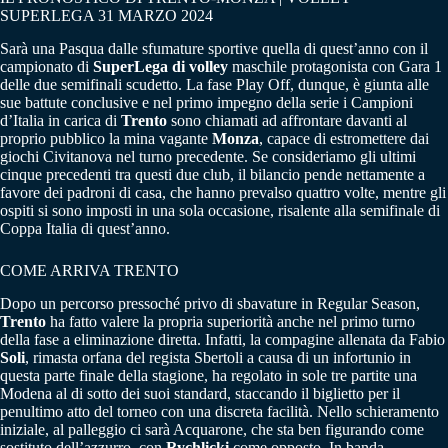
SUPERLEGA 31 MARZO 2024
Sarà una Pasqua dalle sfumature sportive quella di quest’anno con il
campionato di
SuperLega di volley
maschile protagonista con Gara 1
delle due semifinali scudetto. La fase Play Off, dunque, è giunta alle
sue battute conclusive e nel primo impegno della serie i Campioni
d’Italia in carica di
Trento
sono chiamati ad affrontare davanti al
proprio pubblico la mina vagante
Monza
, capace di estromettere dai
giochi Civitanova nel turno precedente. Se consideriamo gli ultimi
cinque precedenti tra questi due club, il bilancio pende nettamente a
favore dei padroni di casa, che hanno prevalso quattro volte, mentre gli
ospiti si sono imposti in una sola occasione, risalente alla semifinale di
Coppa Italia di quest’anno.
COME ARRIVA TRENTO
Dopo un percorso pressoché privo di sbavature in Regular Season,
Trento
ha fatto valere la propria superiorità anche nel primo turno
della fase a eliminazione diretta. Infatti, la compagine allenata da Fabio
Soli
, rimasta orfana del regista Sbertoli a causa di un infortunio in
questa parte finale della stagione, ha regolato in sole tre partite una
Modena al di sotto dei suoi standard, staccando il biglietto per il
penultimo atto del torneo con una discreta facilità. Nello schieramento
iniziale, al palleggio ci sarà Acquarone, che sta ben figurando come
sostituto dell’azzurro, con
Rychlicki
come opposto. In banda