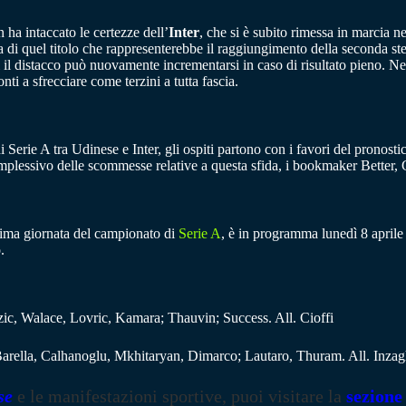
 ha intaccato le certezze dell’
Inter
, che si è subito rimessa in marcia 
di quel titolo che rappresenterebbe il raggiungimento della seconda stel
il distacco può nuovamente incrementarsi in caso di risultato pieno. Nel
 a sfrecciare come terzini a tutta fascia.
di Serie A tra Udinese e Inter, gli ospiti partono con i favori del pronostic
plessivo delle scommesse relative a questa sfida, i bookmaker Better, 
esima giornata del campionato di
Serie A
, è in programma lunedì 8 aprile 
.
zic, Walace, Lovric, Kamara; Thauvin; Success. All. Cioffi
arella, Calhanoglu, Mkhitaryan, Dimarco; Lautaro, Thuram. All. Inzag
se
e le manifestazioni sportive, puoi visitare la
sezione