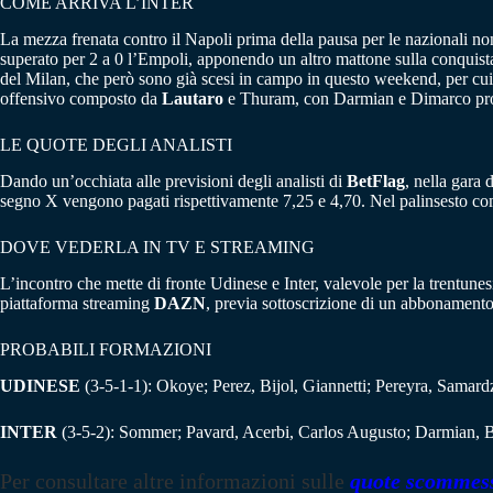
COME ARRIVA L’INTER
La mezza frenata contro il Napoli prima della pausa per le nazionali non
superato per 2 a 0 l’Empoli, apponendo un altro mattone sulla conquista 
del Milan, che però sono già scesi in campo in questo weekend, per cui 
offensivo composto da
Lautaro
e Thuram, con Darmian e Dimarco pronti
LE QUOTE DEGLI ANALISTI
Dando un’occhiata alle previsioni degli analisti di
BetFlag
, nella gara 
segno X vengono pagati rispettivamente 7,25 e 4,70. Nel palinsesto com
DOVE VEDERLA IN TV E STREAMING
L’incontro che mette di fronte Udinese e Inter, valevole per la trentun
piattaforma streaming
DAZN
, previa sottoscrizione di un abbonamento
PROBABILI FORMAZIONI
UDINESE
(3-5-1-1): Okoye; Perez, Bijol, Giannetti; Pereyra, Samard
INTER
(3-5-2): Sommer; Pavard, Acerbi, Carlos Augusto; Darmian, B
Per consultare altre informazioni sulle
quote scommes