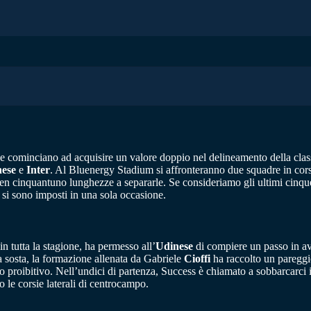
che cominciano ad acquisire un valore doppio nel delineamento della classi
ese
e
Inter
. Al Bluenergy Stadium si affronteranno due squadre in cor
en cinquantuno lunghezze a separarle. Se consideriamo gli ultimi cinque 
, si sono imposti in una sola occasione.
in tutta la stagione, ha permesso all’
Udinese
di compiere un passo in ava
a sosta, la formazione allenata da Gabriele
Cioffi
ha raccolto un pareggio
o proibitivo. Nell’undici di partenza, Success è chiamato a sobbarcarci i
 le corsie laterali di centrocampo.