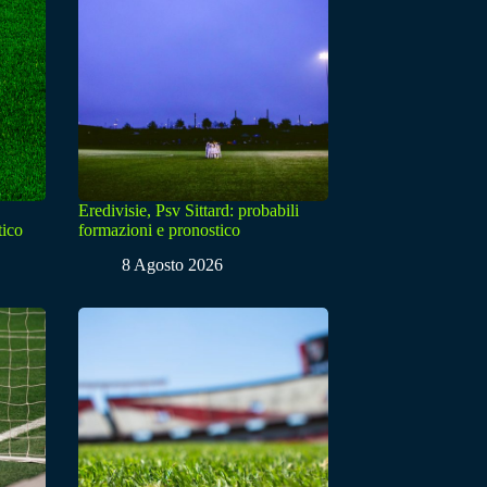
Eredivisie, Psv Sittard: probabili
tico
formazioni e pronostico
8 Agosto 2026