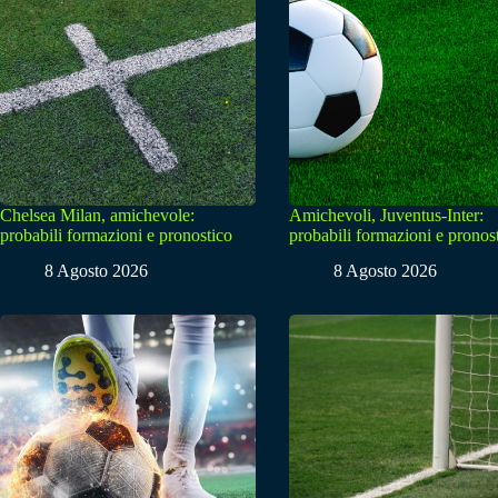
Chelsea Milan, amichevole:
Amichevoli, Juventus-Inter:
probabili formazioni e pronostico
probabili formazioni e pronos
8 Agosto 2026
8 Agosto 2026