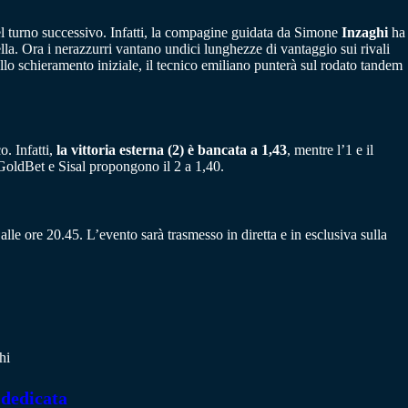
nel turno successivo. Infatti, la compagine guidata da Simone
Inzaghi
ha
la. Ora i nerazzurri vantano undici lunghezze di vantaggio sui rivali
lo schieramento iniziale, il tecnico emiliano punterà sul rodato tandem
o. Infatti,
la vittoria esterna (2) è bancata a 1,43
, mentre l’1 e il
GoldBet e Sisal propongono il 2 a 1,40.
alle ore 20.45. L’evento sarà trasmesso in diretta e in esclusiva sulla
hi
 dedicata