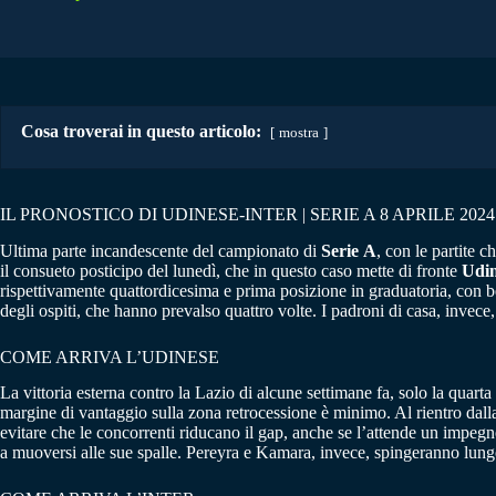
Cosa troverai in questo articolo:
mostra
IL PRONOSTICO DI UDINESE-INTER | SERIE A 8 APRILE 2024
Ultima parte incandescente del campionato di
Serie
A
, con le partite 
il consueto posticipo del lunedì, che in questo caso mette di fronte
Udin
rispettivamente quattordicesima e prima posizione in graduatoria, con b
degli ospiti, che hanno prevalso quattro volte. I padroni di casa, invece
COME ARRIVA L’UDINESE
La vittoria esterna contro la Lazio di alcune settimane fa, solo la quarta 
margine di vantaggio sulla zona retrocessione è minimo. Al rientro dall
evitare che le concorrenti riducano il gap, anche se l’attende un impegn
a muoversi alle sue spalle. Pereyra e Kamara, invece, spingeranno lungo