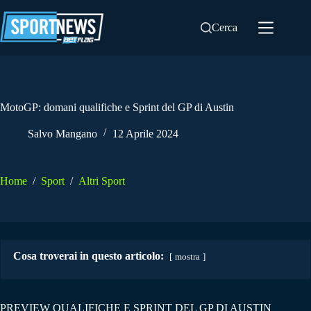
Salta
al
Cerca
contenuto
MotoGP: domani qualifiche e Sprint del GP di Austin
Salvo Mangano
12 Aprile 2024
Home
/
Sport
/
Altri Sport
Cosa troverai in questo articolo:
mostra
PREVIEW QUALIFICHE E SPRINT DEL GP DI AUSTIN