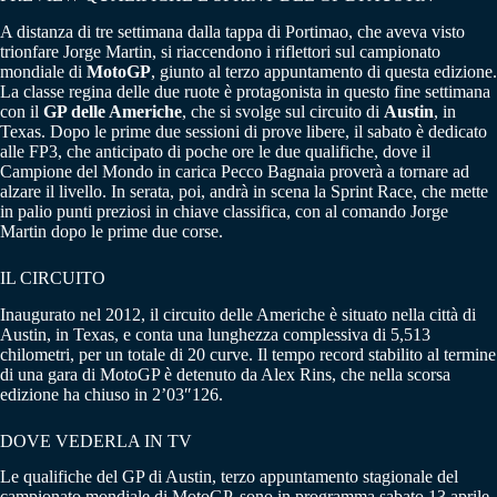
A distanza di tre settimana dalla tappa di Portimao, che aveva visto
trionfare Jorge Martin, si riaccendono i riflettori sul campionato
mondiale di
MotoGP
, giunto al terzo appuntamento di questa edizione.
La classe regina delle due ruote è protagonista in questo fine settimana
con il
GP delle Americhe
, che si svolge sul circuito di
Austin
, in
Texas. Dopo le prime due sessioni di prove libere, il sabato è dedicato
alle FP3, che anticipato di poche ore le due qualifiche, dove il
Campione del Mondo in carica Pecco Bagnaia proverà a tornare ad
alzare il livello. In serata, poi, andrà in scena la Sprint Race, che mette
in palio punti preziosi in chiave classifica, con al comando Jorge
Martin dopo le prime due corse.
IL CIRCUITO
Inaugurato nel 2012, il circuito delle Americhe è situato nella città di
Austin, in Texas, e conta una lunghezza complessiva di 5,513
chilometri, per un totale di 20 curve. Il tempo record stabilito al termine
di una gara di MotoGP è detenuto da Alex Rins, che nella scorsa
edizione ha chiuso in 2’03″126.
DOVE VEDERLA IN TV
Le qualifiche del GP di Austin, terzo appuntamento stagionale del
campionato mondiale di MotoGP, sono in programma sabato 13 aprile