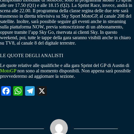
alle ore 17.50 (Q1) e alle 18.15 (Q2). La Sprint Race, invece, andrà in
scena alle 22.00. Il programma della classe regina delle due rete sarà
trasmesso in diretta televisiva su Sky Sport MotoGP, al canale 208 del
satellite. Inoltre, sarà possibile seguire gli eventi anche in streaming
sulla piattaforma NOW, previa sottoscrizione di un abbonamento,
oppure tramite l’app Sky Go, riservata ai clienti Sky. In questo
weekend, poi, tutte le tappe della gara saranno visibili anche in chiaro
su TV8, al canale 8 del digitale terrestre.
LE QUOTE DEGLI ANALISTI
Le quote relative alle qualifiche e alla gara Sprint del GP di Austin di
MotoGP
non sono al momento disponibili. Non appena sarà possibile
provvederemo ad aggiornare la sezione.
Fa
W
Te
X
ce
ha
le
bo
ts
gr
ok
A
a
pp
m