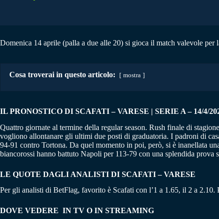
Domenica 14 aprile (palla a due alle 20) si gioca il match valevole per l
Cosa troverai in questo articolo:
mostra
IL PRONOSTICO DI SCAFATI – VARESE | SERIE A – 14/4/20
Quattro giornate al termine della regular season. Rush finale di stagio
vogliono allontanare gli ultimi due posti di graduatoria. I padroni di ca
94-91 contro Tortona. Da quel momento in poi, però, si è inanellata una
biancorossi hanno battuto Napoli per 113-79 con una splendida prova si
LE QUOTE DAGLI ANALISTI DI SCAFATI – VARESE
Per gli analisti di BetFlag, favorito è Scafati con l’1 a 1.65, il 2 a 2.10
DOVE VEDERE IN TV O IN STREAMING