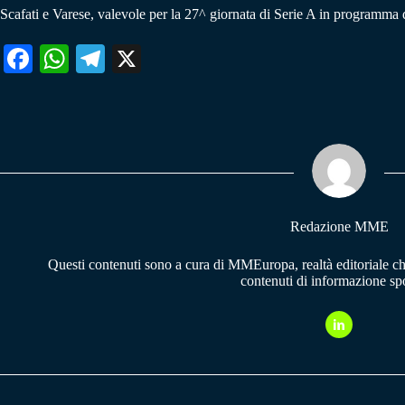
Scafati e Varese, valevole per la 27^ giornata di Serie A in programm
Fa
W
Te
X
ce
ha
le
bo
ts
gr
ok
A
a
pp
m
Redazione MME
Questi contenuti sono a cura di MMEuropa, realtà editoriale c
contenuti di informazione spo