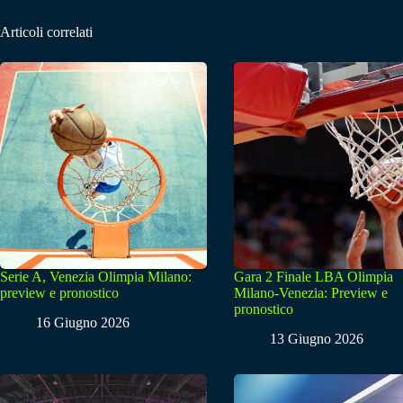
Articoli correlati
Serie A, Venezia Olimpia Milano:
Gara 2 Finale LBA Olimpia
preview e pronostico
Milano-Venezia: Preview e
pronostico
16 Giugno 2026
13 Giugno 2026