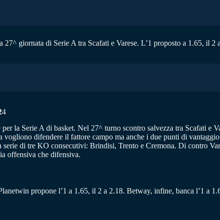
a 27^ giornata di Serie A tra Scafati e Varese. L’1 proposto a 1.65, il 2 
2
4
ne per la Serie A di basket. Nel 27^ turno scontro salvezza tra Scafati 
sa vogliono difendere il fattore campo ma anche i due punti di vantaggio 
 serie di tre KO consecutivi: Brindisi, Trento e Cremona. Di contro Var
a offensiva che difensiva.
. Planetwin propone l’1 a 1.65, il 2 a 2.18. Betway, infine, banca l’1 a 1.6