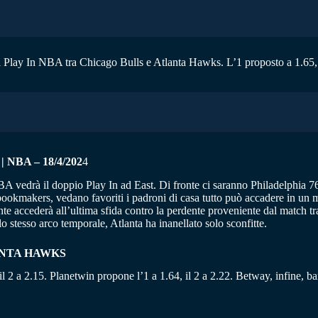
 il Play In NBA tra Chicago Bulls e Atlanta Hawks. L’1 proposto a 1.65, 
BA – 18/4/202
4
NBA vedrà il doppio Play In ad East. Di fronte ci saranno Philadelphia
 bookmakers, vedano favoriti i padroni di casa tutto può accadere in un 
 accederà all’ultima sfida contro la perdente proveniente dal match tra
lo stesso arco temporale, Atlanta ha inanellato solo sconfitte.
ANTA HAWKS
il 2 a 2.15. Planetwin propone l’1 a 1.64, il 2 a 2.22. Betway, infine, ban