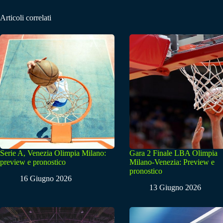
Articoli correlati
Serie A, Venezia Olimpia Milano:
Gara 2 Finale LBA Olimpia
preview e pronostico
Milano-Venezia: Preview e
pronostico
16 Giugno 2026
13 Giugno 2026