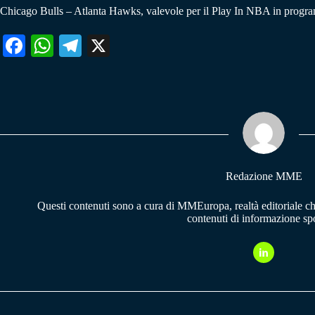
Chicago Bulls – Atlanta Hawks, valevole per il Play In NBA in program
Fa
W
Te
X
ce
ha
le
bo
ts
gr
ok
A
a
pp
m
Redazione MME
Questi contenuti sono a cura di MMEuropa, realtà editoriale c
contenuti di informazione spo