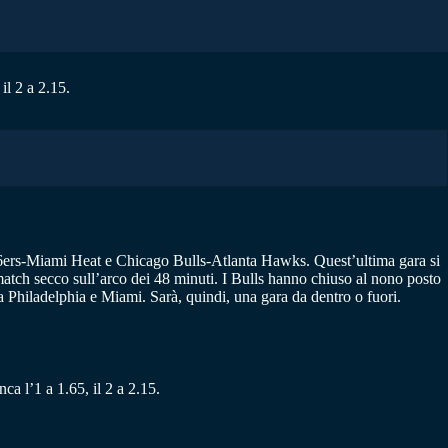
il 2 a 2.15.
 76ers-Miami Heat e Chicago Bulls-Atlanta Hawks. Quest’ultima gara si
match secco sull’arco dei 48 minuti. I Bulls hanno chiuso al nono posto
 Philadelphia e Miami. Sarà, quindi, una gara da dentro o fuori.
ca l’1 a 1.65, il 2 a 2.15.