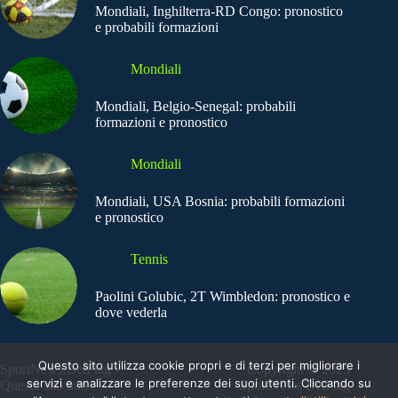
Mondiali, Inghilterra-RD Congo: pronostico
e probabili formazioni
Mondiali
Mondiali, Belgio-Senegal: probabili
formazioni e pronostico
Mondiali
Mondiali, USA Bosnia: probabili formazioni
e pronostico
Tennis
Paolini Golubic, 2T Wimbledon: pronostico e
dove vederla
Questo sito utilizza cookie propri e di terzi per migliorare i
SportNews.BetFlag -
Copyright © 2025
servizi e analizzare le preferenze dei suoi utenti. Cliccando su
Questo sito non
SportNews BetFlag