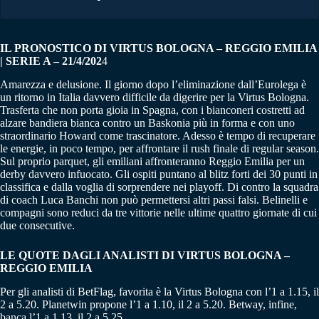
IL PRONOSTICO DI VIRTUS BOLOGNA – REGGIO EMILIA
| SERIE A – 21/4/202
4
Amarezza e delusione. Il giorno dopo l’eliminazione dall’Eurolega è
un ritorno in Italia davvero difficile da digerire per la Virtus Bologna.
Trasferta che non porta gioia in Spagna, con i bianconeri costretti ad
alzare bandiera bianca contro un Baskonia più in forma e con uno
straordinario Howard come trascinatore. Adesso è tempo di recuperare
le energie, in poco tempo, per affrontare il rush finale di regular season.
Sul proprio parquet, gli emiliani affronteranno Reggio Emilia per un
derby davvero infuocato. Gli ospiti puntano al blitz forti dei 30 punti in
classifica e dalla voglia di sorprendere nei playoff. Di contro la squadra
di coach Luca Banchi non può permettersi altri passi falsi. Belinelli e
compagni sono reduci da tre vittorie nelle ultime quattro giornate di cui
due consecutive.
LE QUOTE DAGLI ANALISTI DI VIRTUS BOLOGNA –
REGGIO EMILIA
Per gli analisti di BetFlag, favorita è la Virtus Bologna con l’1 a 1.15, il
2 a 5.20. Planetwin propone l’1 a 1.10, il 2 a 5.20. Betway, infine,
banca l’1 a 1.13, il 2 a 5.25.