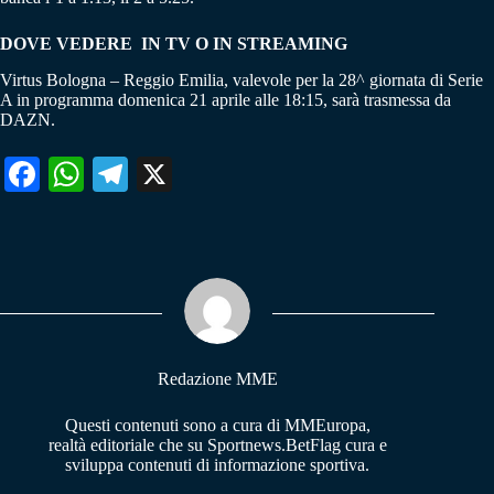
DOVE VEDERE IN TV O IN STREAMING
Virtus Bologna – Reggio Emilia, valevole per la 28^ giornata di Serie
A in programma domenica 21 aprile alle 18:15, sarà trasmessa da
DAZN.
Fa
W
Te
X
ce
ha
le
bo
ts
gr
ok
A
a
pp
m
Redazione MME
Questi contenuti sono a cura di MMEuropa,
realtà editoriale che su Sportnews.BetFlag cura e
sviluppa contenuti di informazione sportiva.