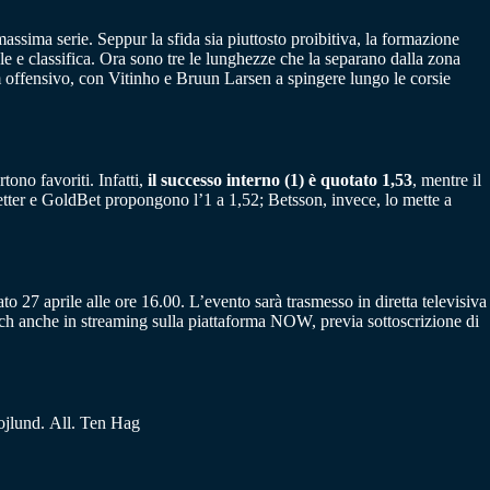
assima serie. Seppur la sfida sia piuttosto proibitiva, la formazione
ale e classifica. Ora sono tre le lunghezze che la separano dalla zona
offensivo, con Vitinho e Bruun Larsen a spingere lungo le corsie
ono favoriti. Infatti,
il successo interno (1) è quotato 1,53
, mentre il
tter e GoldBet propongono l’1 a 1,52; Betsson, invece, lo mette a
o 27 aprile alle ore 16.00. L’evento sarà trasmesso in diretta televisiva
match anche in streaming sulla piattaforma NOW, previa sottoscrizione di
jlund. All. Ten Hag