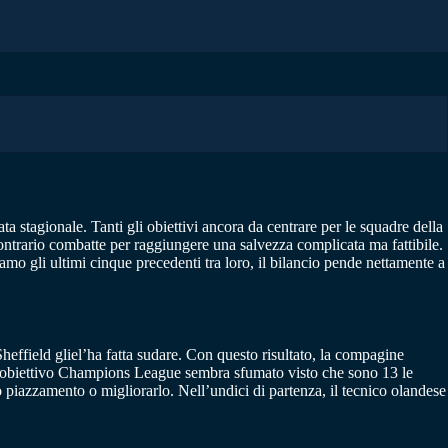
ta stagionale. Tanti gli obiettivi ancora da centrare per le squadre della
contrario combatte per raggiungere una salvezza complicata ma fattibile.
iamo gli ultimi cinque precedenti tra loro, il bilancio pende nettamente a
 Sheffield gliel’ha fatta sudare. Con questo risultato, la compagine
i, l’obiettivo Champions League sembra sfumato visto che sono 13 le
 piazzamento o migliorarlo. Nell’undici di partenza, il tecnico olandese