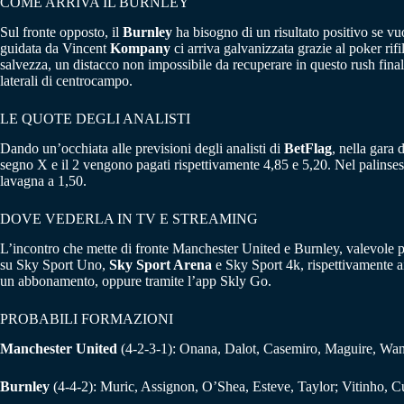
COME ARRIVA IL BURNLEY
Sul fronte opposto, il
Burnley
ha bisogno di un risultato positivo se vuo
guidata da Vincent
Kompany
ci arriva galvanizzata grazie al poker rif
salvezza, un distacco non impossibile da recuperare in questo rush final
laterali di centrocampo.
LE QUOTE DEGLI ANALISTI
Dando un’occhiata alle previsioni degli analisti di
BetFlag
, nella gara 
segno X e il 2 vengono pagati rispettivamente 4,85 e 5,20. Nel palinse
lavagna a 1,50.
DOVE VEDERLA IN TV E STREAMING
L’incontro che mette di fronte Manchester United e Burnley, valevole p
su Sky Sport Uno,
Sky Sport Arena
e Sky Sport 4k, rispettivamente ai
un abbonamento, oppure tramite l’app Skly Go.
PROBABILI FORMAZIONI
Manchester United
(4-2-3-1): Onana, Dalot, Casemiro, Maguire, Wa
Burnley
(4-4-2): Muric, Assignon, O’Shea, Esteve, Taylor; Vitinho, C