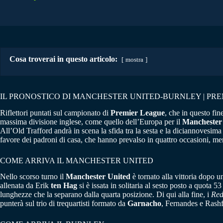
Cosa troverai in questo articolo:
mostra
IL PRONOSTICO DI MANCHESTER UNITED-BURNLEY | PREM
Riflettori puntati sul campionato di
Premier League
, che in questo fin
massima divisione inglese, come quello dell’Europa per il
Manchester
All’Old Trafford andrà in scena la sfida tra la sesta e la diciannovesima
favore dei padroni di casa, che hanno prevalso in quattro occasioni, ment
COME ARRIVA IL MANCHESTER UNITED
Nello scorso turno il
Manchester United
è tornato alla vittoria dopo un
allenata da Erik
ten Hag
si è issata in solitaria al sesto posto a quota
lunghezze che la separano dalla quarta posizione. Di qui alla fine, i
Red
punterà sul trio di trequartisti formato da
Garnacho
, Fernandes e Rashf