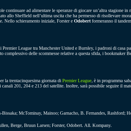
le continuare ad alimentare le speranze di giocare un’altra stagione in m
ilato allo Sheffield nell’ultima uscita che ha permesso di risollevare mor
e. Nello schieramento iniziale, Forster e
Odobert
formeranno il tandem 
di Premier League tra Manchester United e Burnley, i padroni di casa part
sto complessivo delle scommesse relative a questa sfida, i bookmaker Be
er la trentacinquesima giornata di
Premier League
, è in programma sabat
 canali 201, 204 e 213 del satellite. Inoltre, sarà possibile seguire il 
n-Bissaka; McTominay, Mainoo; Garnacho, B. Fernandes, Rashford; Ho
ullen, Berge, Bruun Larsen; Forster, Odobert. All. Kompany.