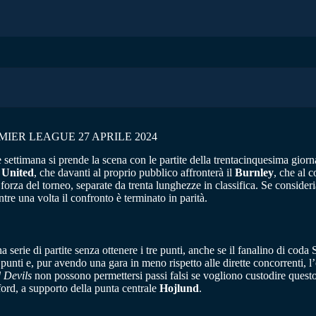
IER LEAGUE 27 APRILE 2024
e settimana si prende la scena con le partite della trentacinquesima giorna
 United
, che davanti al proprio pubblico affronterà il
Burnley
, che al 
 forza del torneo, separate da trenta lunghezze in classifica. Se consider
re una volta il confronto è terminato in parità.
a serie di partite senza ottenere i tre punti, anche se il fanalino di coda
 53 punti e, pur avendo una gara in meno rispetto alle dirette concorrent
 Devils
non possono permettersi passi falsi se vogliono custodire questo
ord, a supporto della punta centrale
Hojlund
.