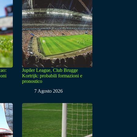
cao:
Jupiler League, Club Brugge
ioni
Kortrijk: probabili formazioni e
pronostico
7 Agosto 2026