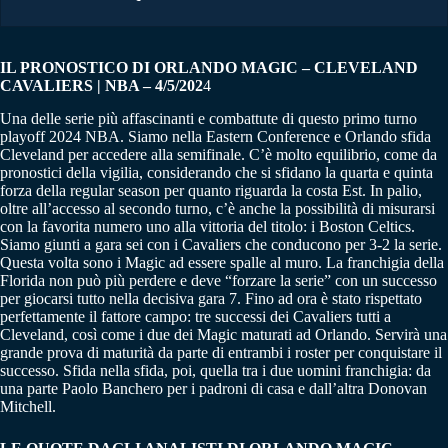
IL PRONOSTICO DI ORLANDO MAGIC – CLEVELAND
CAVALIERS | NBA – 4/5/202
4
Una delle serie più affascinanti e combattute di questo primo turno
playoff 2024 NBA. Siamo nella Eastern Conference e Orlando sfida
Cleveland per accedere alla semifinale. C’è molto equilibrio, come da
pronostici della vigilia, considerando che si sfidano la quarta e quinta
forza della regular season per quanto riguarda la costa Est. In palio,
oltre all’accesso al secondo turno, c’è anche la possibilità di misurarsi
con la favorita numero uno alla vittoria del titolo: i Boston Celtics.
Siamo giunti a gara sei con i Cavaliers che conducono per 3-2 la serie.
Questa volta sono i Magic ad essere spalle al muro. La franchigia della
Florida non può più perdere e deve “forzare la serie” con un successo
per giocarsi tutto nella decisiva gara 7. Fino ad ora è stato rispettato
perfettamente il fattore campo: tre successi dei Cavaliers tutti a
Cleveland, così come i due dei Magic maturati ad Orlando. Servirà una
grande prova di maturità da parte di entrambi i roster per conquistare il
successo. Sfida nella sfida, poi, quella tra i due uomini franchigia: da
una parte Paolo Banchero per i padroni di casa e dall’altra Donovan
Mitchell.