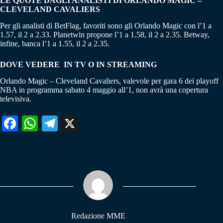
LE QUOTE DAGLI ANALISTI DI ORLANDO MAGIC –
CLEVELAND CAVALIERS
Per gli analisti di BetFlag, favoriti sono gli Orlando Magic con l’1 a
1.57, il 2 a 2.33. Planetwin propone l’1 a 1.58, il 2 a 2.35. Betway,
infine, banca l’1 a 1.55, il 2 a 2.35.
DOVE VEDERE IN TV O IN STREAMING
Orlando Magic – Cleveland Cavaliers, valevole per gara 6 dei playoff
NBA in programma sabato 4 maggio all’1, non avrà una copertura
televisiva.
Fa
W
Te
X
ce
ha
le
bo
ts
gr
ok
A
a
pp
m
Redazione MME