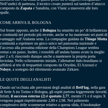
Nell’undici di partenza, il tecnico croato punterà sul tandem d’attacco
composto da
Zapata
e Sanabria, con Vlasic a muoversi alle loro
spalle.
COME ARRIVA IL BOLOGNA
Sul fronte opposto, anche il
Bologna
ha smarrito un po’ di brillantezza
e continuità nel periodo più recente, anche se ha mantenuto sei punti di
vantaggio sull’Atalanta sesta. La compagine guidata da
Thiago Motta
continuità a esprimere un gioco unico nel panorama nazionale e
l’accesso alla prossima edizione della Champions League sembra
ormai a un passo. Inoltre, i rossoblù all’andata hanno avuto la meglio
per 2 a 0, riuscendo dunque anche a mantenere la propria porta
inviolata. Nello schieramento iniziale, l’allenatore italo-brasiliano si
affiderà al trio di trequartisti composto da Orsolini, El Azzouzi e
Ndoye
, a sostegno del riferimento avanzato Zirkzee.
LE QUOTE DEGLI ANALISTI
Dando un’occhiata alle previsioni degli analisti di
BetFlag
, nella gara
di Serie A tra Torino e Bologna, gli ospiti partono leggermente favoriti.
Infatti,
il successo esterno (2) è quotato 2,77
, mentre l’1 e il segno X
vengono pagati rispettivamente 2,80 e 2,98. Nel palinsesto
complessivo delle scommesse relative a questa sfida, il bookmaker