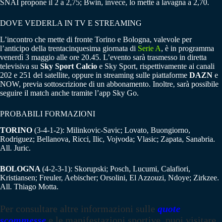
SNAI propone il 2 a 2,75; Bwin, invece, lo mette a lavagna a 2,70.
DOVE VEDERLA IN TV E STREAMING
L’incontro che mette di fronte Torino e Bologna, valevole per
l’anticipo della trentacinquesima giornata di
Serie A
, è in programma
venerdì 3 maggio alle ore 20.45. L’evento sarà trasmesso in diretta
televisiva su
Sky Sport Calcio
e Sky Sport, rispettivamente ai canali
202 e 251 del satellite, oppure in streaming sulle piattaforme
DAZN
e
NOW, previa sottoscrizione di un abbonamento. Inoltre, sarà possibile
seguire il match anche tramite l’app Sky Go.
PROBABILI FORMAZIONI
TORINO
(3-4-1-2): Milinkovic-Savic; Lovato, Buongiorno,
Rodriguez; Bellanova, Ricci, Ilic, Vojvoda; Vlasic; Zapata, Sanabria.
All. Juric.
BOLOGNA
(4-2-3-1): Skorupski; Posch, Lucumi, Calafiori,
Kristiansen; Freuler, Aebischer; Orsolini, El Azzouzi, Ndoye; Zirkzee.
All. Thiago Motta.
Per consultare altre informazioni sulle
quote
scommesse
e le manifestazioni sportive, puoi visitare