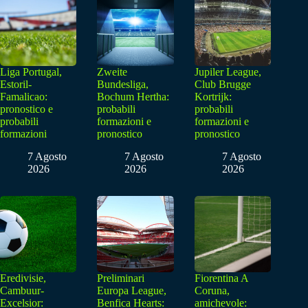
Liga Portugal,
Zweite
Jupiler League,
Estoril-
Bundesliga,
Club Brugge
Famalicao:
Bochum Hertha:
Kortrijk:
pronostico e
probabili
probabili
probabili
formazioni e
formazioni e
formazioni
pronostico
pronostico
7 Agosto
7 Agosto
7 Agosto
2026
2026
2026
Eredivisie,
Preliminari
Fiorentina A
Cambuur-
Europa League,
Coruna,
Excelsior:
Benfica Hearts:
amichevole: