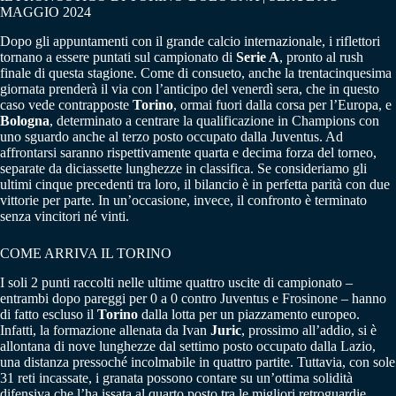
MAGGIO 2024
Dopo gli appuntamenti con il grande calcio internazionale, i riflettori
tornano a essere puntati sul campionato di
Serie A
, pronto al rush
finale di questa stagione. Come di consueto, anche la trentacinquesima
giornata prenderà il via con l’anticipo del venerdì sera, che in questo
caso vede contrapposte
Torino
, ormai fuori dalla corsa per l’Europa, e
Bologna
, determinato a centrare la qualificazione in Champions con
uno sguardo anche al terzo posto occupato dalla Juventus. Ad
affrontarsi saranno rispettivamente quarta e decima forza del torneo,
separate da diciassette lunghezze in classifica. Se consideriamo gli
ultimi cinque precedenti tra loro, il bilancio è in perfetta parità con due
vittorie per parte. In un’occasione, invece, il confronto è terminato
senza vincitori né vinti.
COME ARRIVA IL TORINO
I soli 2 punti raccolti nelle ultime quattro uscite di campionato –
entrambi dopo pareggi per 0 a 0 contro Juventus e Frosinone – hanno
di fatto escluso il
Torino
dalla lotta per un piazzamento europeo.
Infatti, la formazione allenata da Ivan
Juric
, prossimo all’addio, si è
allontana di nove lunghezze dal settimo posto occupato dalla Lazio,
una distanza pressoché incolmabile in quattro partite. Tuttavia, con sole
31 reti incassate, i granata possono contare su un’ottima solidità
difensiva che l’ha issata al quarto posto tra le migliori retroguardie.