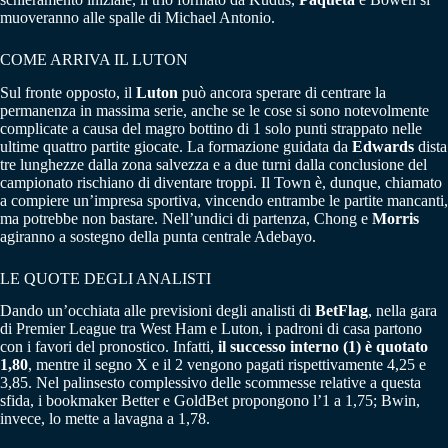
muoveranno alle spalle di Michael Antonio.
COME ARRIVA IL LUTON
Sul fronte opposto, il
Luton
può ancora sperare di centrare la
permanenza in massima serie, anche se le cose si sono notevolmente
complicate a causa del magro bottino di 1 solo punti strappato nelle
ultime quattro partite giocate. La formazione guidata da
Edwards
dista
tre lunghezze dalla zona salvezza e a due turni dalla conclusione del
campionato rischiano di diventare troppi. Il Town è, dunque, chiamato
a compiere un’impresa sportiva, vincendo entrambe le partite mancanti,
ma potrebbe non bastare. Nell’undici di partenza, Chong e
Morris
agiranno a sostegno della punta centrale Adebayo.
LE QUOTE DEGLI ANALISTI
Dando un’occhiata alle previsioni degli analisti di
BetFlag
, nella gara
di Premier League tra West Ham e Luton, i padroni di casa partono
con i favori del pronostico. Infatti,
il successo interno (1) è quotato
1,80
, mentre il segno X e il 2 vengono pagati rispettivamente 4,25 e
3,85. Nel palinsesto complessivo delle scommesse relative a questa
sfida, i bookmaker Better e GoldBet propongono l’1 a 1,75; Bwin,
invece, lo mette a lavagna a 1,78.