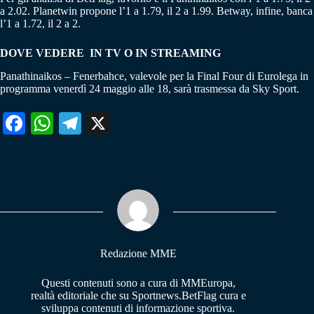
a 2.02. Planetwin propone l’1 a 1.79, il 2 a 1.99. Betway, infine, banca
l’1 a 1.72, il 2 a 2.
DOVE VEDERE IN TV O IN STREAMING
Panathinaikos – Fenerbahce, valevole per la Final Four di Eurolega in
programma venerdì 24 maggio alle 18, sarà trasmessa da Sky Sport.
Fa
W
Te
X
ce
ha
le
bo
ts
gr
ok
A
a
pp
m
Redazione MME
Questi contenuti sono a cura di MMEuropa,
realtà editoriale che su Sportnews.BetFlag cura e
sviluppa contenuti di informazione sportiva.