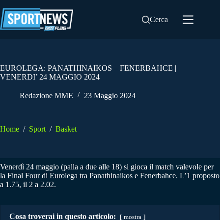
Salta
al
Cerca
contenuto
EUROLEGA: PANATHINAIKOS – FENERBAHCE |
VENERDI’ 24 MAGGIO 2024
Redazione MME
23 Maggio 2024
Home
/
Sport
/
Basket
Venerdì 24 maggio (palla a due alle 18) si gioca il match valevole per
la Final Four di Eurolega tra Panathinaikos e Fenerbahce. L’1 proposto
a 1.75, il 2 a 2.02.
Cosa troverai in questo articolo:
mostra