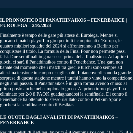
IL PRONOSTICO DI PANATHINAIKOS – FENERBAHCE |
EUROLEGA – 24/5/202
4
Finalmente è tempo delle gare più attese di Eurolega. Mentre si
giocano i match playoff in giro per tutti i campionati d’Europa, le
quattro migliori squadre del 2024 si affronteranno a Berlino per
conquistare il titolo. La formula della Final Four non permette passi
falsi. Due semifinali in gara secca prima della finalissima. Ad aprire i
giochi ci sarà il Panathinaikos contro il Fenerbahce. Una gara non
banale dal momento che i match tra greci e turchi sono sempre ad
altissima tensione in campo e sugli spalti. I biancoverdi sono la grande
sorpresa di questa stagione mentre i turchi hanno vinto la competizione
negli anni passati. Il Panathinaikos è in gran forma avendo chiuso al
primo posto anche nel campionato greco. Al primo turno playoff ha
eliminato per 2-0 il PAOK guadagnandosi la semifinale. Di contro il
Fenerbahce ha ottenuto lo stesso risultato contro il Petkim Spor e
giocherà la semifinale contro il Besiktas.
LE QUOTE DAGLI ANALISTI DI PANATHINAIKOS –
FENERBAHCE
Per gli analisti di BetFlag, favorito è il Panthinaikos con l’1 a 1.75, il 2