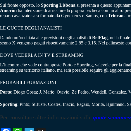
Sul fronte opposto, lo
Sporting Lisbona
si presenta a questo appuntame
Amorim
ha intenzione di arricchire la propria bacheca con un altro prest
reparto avanzato sarà formato da Gyoekeres e Santos, con
Trincao
a mu
LE QUOTE DEGLI ANALISTI
Dando un’occhiata alle previsioni degli analisti di
BetFlag
, nella final
segno X vengono pagati rispettivamente 2,85 e 3,15. Nel palinsesto com
DOVE VEDERLA IN TV E STREAMING
L’incontro che vede contrapposte Porto e Sporting, valevole per la fina
streaming su territorio italiano, ma sarà possibile seguire gli aggiornament
PROBABILI FORMAZIONI
Porto
: Diogo Costa; J. Mario, Otavio, Ze Pedro, Wendell, Gonzalez, 
Sporting
: Pinto; St Juste, Coates, Inacio, Esgaio, Morita, Hjulmand,
Per consultare altre informazioni sulle
quote scommes