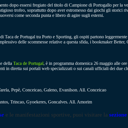
nto dopo essersi fregiato del titolo di Campione di Portogallo per la v
igioso trofeo, soprattutto dopo aver estromesso dai giochi gli storici riv
oversi come seconda punta e libero di agire sugli esterni.
e di Taca de Portugal tra Porto e Sporting, gli ospiti partono leggermente f
plessivo delle scommesse relative a questa sfida, i bookmaker Better, 
le della
Taca de Portugal
, è in programma domenica 26 maggio alle ore 1
i in diretta sui portali web specializzati o sui canali ufficiali dei due cl
Varela, Pepè, Conceicao, Galeno, Evanilson. All. Conceicao
 Santos, Trincao, Gyoekeres, Goncalves. All. Amorim
se
e le manifestazioni sportive, puoi visitare la
sezione