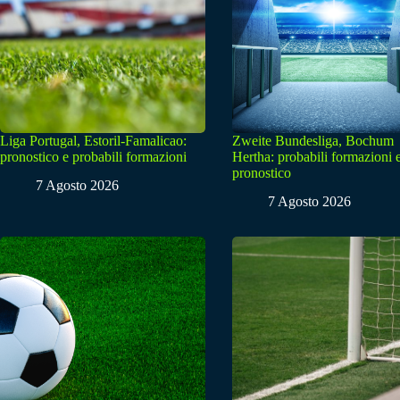
Liga Portugal, Estoril-Famalicao:
Zweite Bundesliga, Bochum
pronostico e probabili formazioni
Hertha: probabili formazioni 
pronostico
7 Agosto 2026
7 Agosto 2026