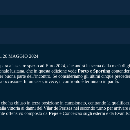
 26 MAGGIO 2024
repara a lasciare spazio ad Euro 2024, che andrà in scena dalla metà di g
onale lusitana, che in questa edizione vede
Porto
e
Sporting
contendersi
er buona parte dell’incontro. Se consideriamo gli ultimi cinque precedent
a occasione. In un caso, invece, il confronto è terminato in parità.
, che ha chiuso in terza posizione in campionato, centrando la qualific
a vittoria ai danni del Vilar de Perizes nel secondo turno per arrivare 
dente offensivo composto da
Pepé
e Conceicao sugli esterni e da Evanils