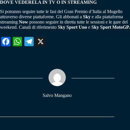
DOVE VEDERELA IN TV O IN STREAMING
Si potranno seguire tutte le fasi del Gran Premio d’Italia al Mugello
attraverso diverse piattaforme. Gli abbonati a
Sky
e alla piattaforma
streaming
Now
possono seguire in diretta tutte le sessioni e le gare del
weekend. Canali di riferimento
Sky Sport Uno
e
Sky Sport MotoGP.
Fa
W
Te
X
ce
ha
le
bo
ts
gr
ok
A
a
pp
m
Salvo Mangano