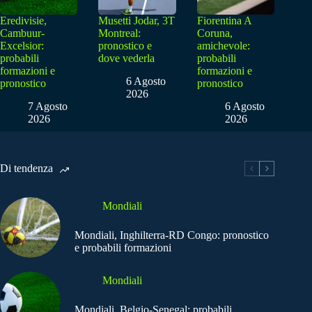
Eredivisie,
Musetti Jodar, 3T
Fiorentina A
Cambuur-
Montreal:
Coruna,
Excelsior:
pronostico e
amichevole:
probabili
dove vederla
probabili
formazioni e
formazioni e
6 Agosto
pronostico
pronostico
2026
7 Agosto
6 Agosto
2026
2026
Di tendenza
Mondiali
Mondiali, Inghilterra-RD Congo: pronostico
e probabili formazioni
Mondiali
Mondiali, Belgio-Senegal: probabili