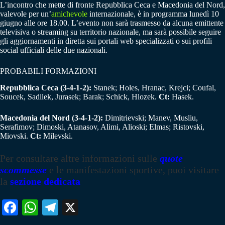
L’incontro che mette di fronte Repubblica Ceca e Macedonia del Nord,
valevole per un’
amichevole
internazionale, è in programma lunedì 10
giugno alle ore 18.00. L’evento non sarà trasmesso da alcuna emittente
televisiva o streaming su territorio nazionale, ma sarà possibile seguire
gli aggiornamenti in diretta sui portali web specializzati o sui profili
social ufficiali delle due nazionali.
PROBABILI FORMAZIONI
Repubblica Ceca (3-4-1-2):
Stanek; Holes, Hranac, Krejci; Coufal,
Soucek, Sadilek, Jurasek; Barak; Schick, Hlozek.
Ct:
Hasek.
Macedonia del Nord (3-4-1-2):
Dimitrievski; Manev, Musliu,
Serafimov; Dimoski, Atanasov, Alimi, Alioski; Elmas; Ristovski,
Miovski.
Ct:
Milevski.
Per consultare altre informazioni sulle
quote
scommesse
e le manifestazioni sportive, puoi visitare
la
sezione dedicata
Fa
W
Te
X
ce
ha
le