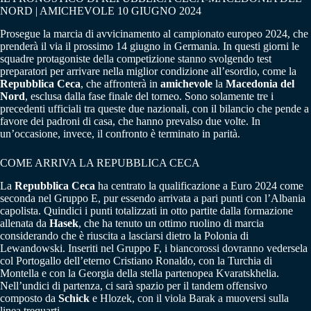
NORD | AMICHEVOLE 10 GIUGNO 2024
Prosegue la marcia di avvicinamento al campionato europeo 2024, che
prenderà il via il prossimo 14 giugno in Germania. In questi giorni le
squadre protagoniste della competizione stanno svolgendo test
preparatori per arrivare nella miglior condizione all’esordio, come la
Repubblica Ceca
, che affronterà in
amichevole
la
Macedonia del
Nord
, esclusa dalla fase finale del torneo. Sono solamente tre i
precedenti ufficiali tra queste due nazionali, con il bilancio che pende a
favore dei padroni di casa, che hanno prevalso due volte. In
un’occasione, invece, il confronto è terminato in parità.
COME ARRIVA LA REPUBBLICA CECA
La
Repubblica Ceca
ha centrato la qualificazione a Euro 2024 come
seconda nel Gruppo E, pur essendo arrivata a pari punti con l’Albania
capolista. Quindici i punti totalizzati in otto partite dalla formazione
allenata da
Hasek
, che ha tenuto un ottimo ruolino di marcia
considerando che è riuscita a lasciarsi dietro la Polonia di
Lewandowski. Inseriti nel Gruppo F, i biancorossi dovranno vedersela
col Portogallo dell’eterno Cristiano Ronaldo, con la Turchia di
Montella e con la Georgia della stella partenopea Kvaratskhelia.
Nell’undici di partenza, ci sarà spazio per il tandem offensivo
composto da
Schick
e Hlozek, con il viola Barak a muoversi sulla
linea trequarti.