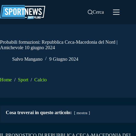
Salta
al
Cerca
contenuto
Probabili formazioni: Repubblica Ceca-Macedonia del Nord |
Amichevole 10 giugno 2024
Salvo Mangano
9 Giugno 2024
Home
/
Sport
/
Calcio
Cosa troverai in questo articolo:
mostra
IL PRONOSTICO DI REPUBBLICA CECA-MACEDONIA DEL