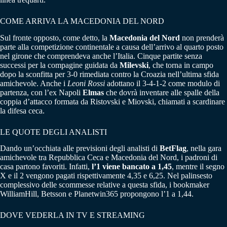
COME ARRIVA LA MACEDONIA DEL NORD
Sul fronte opposto, come detto, la
Macedonia del Nord
non prenderà
parte alla competizione continentale a causa dell’arrivo al quarto posto
nel girone che comprendeva anche l’Italia. Cinque partite senza
successi per la compagine guidata da
Milevski
, che torna in campo
dopo la sconfitta per 3-0 rimediata contro la Croazia nell’ultima sfida
amichevole. Anche i
Leoni Rossi
adottano il 3-4-1-2 come modulo di
partenza, con l’ex Napoli
Elmas
che dovrà inventare alle spalle della
coppia d’attacco formata da Ristovski e Miovski, chiamati a scardinare
la difesa ceca.
LE QUOTE DEGLI ANALISTI
Dando un’occhiata alle previsioni degli analisti di
BetFlag
, nella gara
amichevole tra Repubblica Ceca e Macedonia del Nord, i padroni di
casa partono favoriti. Infatti,
l’1 viene bancato a 1,45
, mentre il segno
X e il 2 vengono pagati rispettivamente 4,35 e 6,25. Nel palinsesto
complessivo delle scommesse relative a questa sfida, i bookmaker
WilliamHill, Betsson e Planetwin365 propongono l’1 a 1,44.
DOVE VEDERLA IN TV E STREAMING