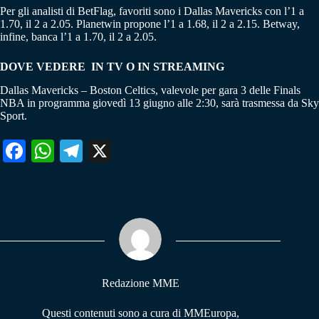
Per gli analisti di BetFlag, favoriti sono i Dallas Mavericks con l’1 a
1.70, il 2 a 2.05. Planetwin propone l’1 a 1.68, il 2 a 2.15. Betway,
infine, banca l’1 a 1.70, il 2 a 2.05.
DOVE VEDERE IN TV O IN STREAMING
Dallas Mavericks – Boston Celtics, valevole per gara 3 delle Finals
NBA in programma giovedì 13 giugno alle 2:30, sarà trasmessa da Sky
Sport.
Fa
W
Te
X
ce
ha
le
bo
ts
gr
ok
A
a
pp
m
Redazione MME
Questi contenuti sono a cura di MMEuropa,