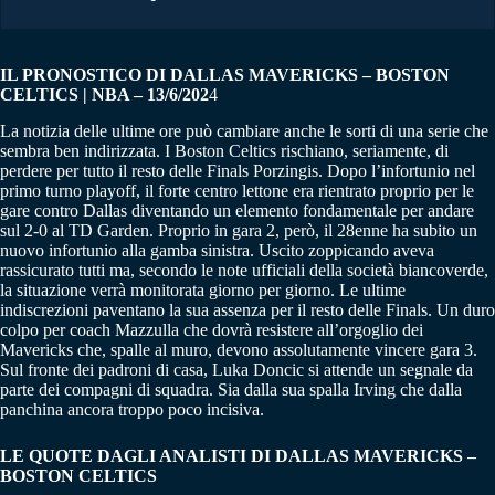
IL PRONOSTICO DI DALLAS MAVERICKS – BOSTON
CELTICS | NBA – 13/6/202
4
La notizia delle ultime ore può cambiare anche le sorti di una serie che
sembra ben indirizzata. I Boston Celtics rischiano, seriamente, di
perdere per tutto il resto delle Finals Porzingis. Dopo l’infortunio nel
primo turno playoff, il forte centro lettone era rientrato proprio per le
gare contro Dallas diventando un elemento fondamentale per andare
sul 2-0 al TD Garden. Proprio in gara 2, però, il 28enne ha subito un
nuovo infortunio alla gamba sinistra. Uscito zoppicando aveva
rassicurato tutti ma, secondo le note ufficiali della società biancoverde,
la situazione verrà monitorata giorno per giorno. Le ultime
indiscrezioni paventano la sua assenza per il resto delle Finals. Un duro
colpo per coach Mazzulla che dovrà resistere all’orgoglio dei
Mavericks che, spalle al muro, devono assolutamente vincere gara 3.
Sul fronte dei padroni di casa, Luka Doncic si attende un segnale da
parte dei compagni di squadra. Sia dalla sua spalla Irving che dalla
panchina ancora troppo poco incisiva.
LE QUOTE DAGLI ANALISTI DI DALLAS MAVERICKS –
BOSTON CELTICS