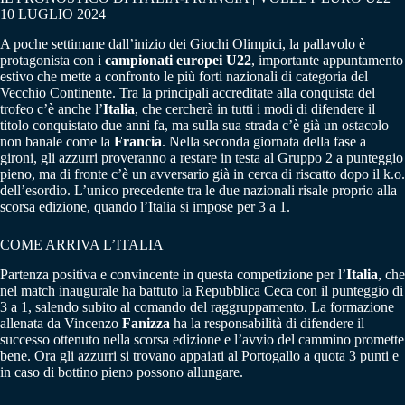
10 LUGLIO 2024
A poche settimane dall’inizio dei Giochi Olimpici, la pallavolo è
protagonista con i
campionati europei U22
, importante appuntamento
estivo che mette a confronto le più forti nazionali di categoria del
Vecchio Continente. Tra la principali accreditate alla conquista del
trofeo c’è anche l’
Italia
, che cercherà in tutti i modi di difendere il
titolo conquistato due anni fa, ma sulla sua strada c’è già un ostacolo
non banale come la
Francia
. Nella seconda giornata della fase a
gironi, gli azzurri proveranno a restare in testa al Gruppo 2 a punteggio
pieno, ma di fronte c’è un avversario già in cerca di riscatto dopo il k.o.
dell’esordio. L’unico precedente tra le due nazionali risale proprio alla
scorsa edizione, quando l’Italia si impose per 3 a 1.
COME ARRIVA L’ITALIA
Partenza positiva e convincente in questa competizione per l’
Italia
, che
nel match inaugurale ha battuto la Repubblica Ceca con il punteggio di
3 a 1, salendo subito al comando del raggruppamento. La formazione
allenata da Vincenzo
Fanizza
ha la responsabilità di difendere il
successo ottenuto nella scorsa edizione e l’avvio del cammino promette
bene. Ora gli azzurri si trovano appaiati al Portogallo a quota 3 punti e
in caso di bottino pieno possono allungare.