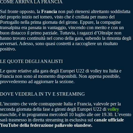
COME ARRIVA LA FRANCIA
Sul fronte opposto, la
Francia
non può ritenersi altrettanto soddisfatta
del proprio inizio nel torneo, visto che è crollata per mano del
Portogallo nella prima giornata del girone. Eppure, la compagine
transalpina era passata in vantaggio, vincendo con merito e con un
buon distacco il primo parziale. Tuttavia, i ragazzi d’Oltralpe non
hanno trovato continuità nel corso della gara, subendo la rimonta degli
avversari. Adesso, sono quasi costretti a raccogliere un risultato
positivo.
LE QUOTE DEGLI ANALISTI
Le quote relative alla gara degli Europei U22 di volley tra Italia e
Francia non sono al momento disponibili. Non appena possibile,
provvederemo ad aggiornare la sezione.
DOVE VEDERLA IN TV E STREAMING
L’incontro che vede contrapposte Italia e Francia, valevole per la
seconda giornata della fase a gironi degli Europei U22 di
volley
maschile, è in programma mercoledì 10 luglio alle ore 19.30. L’evento
sarà trasmesso in diretta streaming in esclusiva sul
canale ufficiale
YouTube della federazione pallavolo olandese.