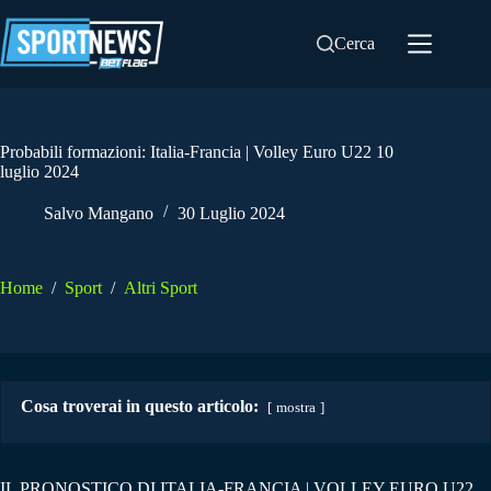
Salta
al
Cerca
contenuto
Probabili formazioni: Italia-Francia | Volley Euro U22 10
luglio 2024
Salvo Mangano
30 Luglio 2024
Home
/
Sport
/
Altri Sport
Cosa troverai in questo articolo:
mostra
IL PRONOSTICO DI ITALIA-FRANCIA | VOLLEY EURO U22