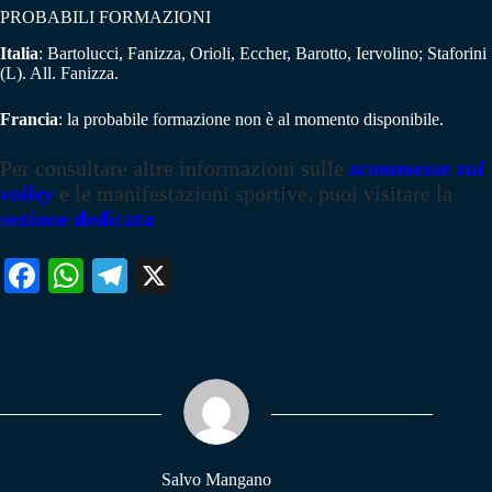
PROBABILI FORMAZIONI
Italia
: Bartolucci, Fanizza, Orioli, Eccher, Barotto, Iervolino; Staforini
(L). All. Fanizza.
Francia
: la probabile formazione non è al momento disponibile.
Per consultare altre informazioni sulle
scommesse sul
volley
e le manifestazioni sportive, puoi visitare la
sezione dedicata
Fa
W
Te
X
ce
ha
le
bo
ts
gr
ok
A
a
pp
m
Salvo Mangano