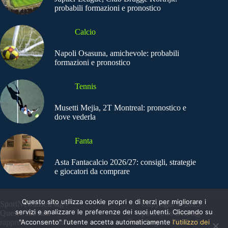
probabili formazioni e pronostico
Calcio
Napoli Osasuna, amichevole: probabili
formazioni e pronostico
Tennis
Musetti Mejia, 2T Montreal: pronostico e
dove vederla
Fanta
Asta Fantacalcio 2026/27: consigli, strategie
e giocatori da comprare
Questo sito utilizza cookie propri e di terzi per migliorare i
SportNews.BetFlag -
Copyright © 2025
servizi e analizzare le preferenze dei suoi utenti. Cliccando su
Questo sito non
SportNews BetFlag
"Acconsento" l'utente accetta automaticamente
l'utilizzo dei
rappresenta una testata
Sede Legale: Via degli